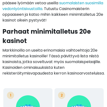
pääsee lyömään vetoa useilla
suomalaisten suosimilla
vedonlyöntisivustoilla
. Tutustu Casinomaisterin
oppaaseen ja katso mihin kaikkeen minimitalletus 20e
kasinot oikein pystyvät!
Parhaat minimitalletus 20e
kasinot
Markkinoilla on useita erinomaisia vaihtoehtoja 20e
minimitalletus kasinoille! Tässä päivittyvä lista niistä
kasinoista, jotka soveltuvat myös suomalaispelaajille.
Kasinoiden ominaisuuksista kuten
rekisteröitymisvapaudesta kerron kasinoarvosteluissa.
1
2