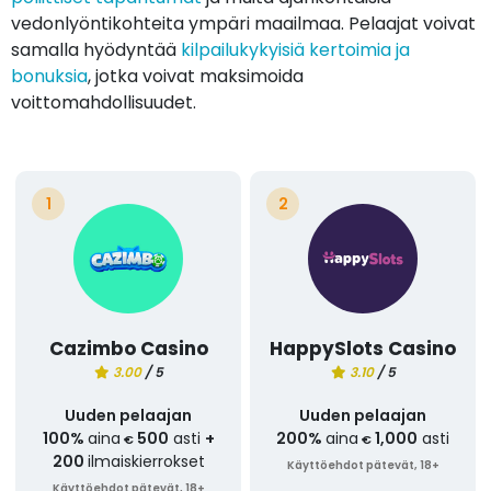
vedonlyöntikohteita ympäri maailmaa. Pelaajat voivat
samalla hyödyntää
kilpailukykyisiä kertoimia ja
bonuksia
, jotka voivat maksimoida
voittomahdollisuudet.
1
2
Cazimbo Casino
HappySlots Casino
3.00
/ 5
3.10
/ 5
Uuden pelaajan
Uuden pelaajan
100%
aina
500
asti
+
200%
aina
1,000
asti
€
€
200
ilmaiskierrokset
Käyttöehdot pätevät, 18+
Käyttöehdot pätevät, 18+