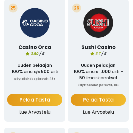
25
26
Casino Orca
Sushi Casino
3.80
/ 5
3.7
/ 5
Uuden pelaajan
Uuden pelaajan
100%
aina
500
asti
100%
aina
1,000
asti
+
$/€
€
50
ilmaiskierrokset
Käyttöehdot pätevät, 18+
Käyttöehdot pätevät, 18+
Pelaa Tästä
Pelaa Tästä
Lue Arvostelu
Lue Arvostelu