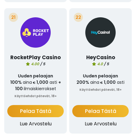
21
22
RocketPlay Casino
HeyCasino
4.00
/ 5
4.0
/ 5
Uuden pelaajan
Uuden pelaajan
100%
aina
1,000
asti
+
200%
aina
1,000
asti
€
€
100
ilmaiskierrokset
Käyttöehdot pätevät, 18+
Käyttöehdot pätevät, 18+
Pelaa Tästä
Pelaa Tästä
Lue Arvostelu
Lue Arvostelu