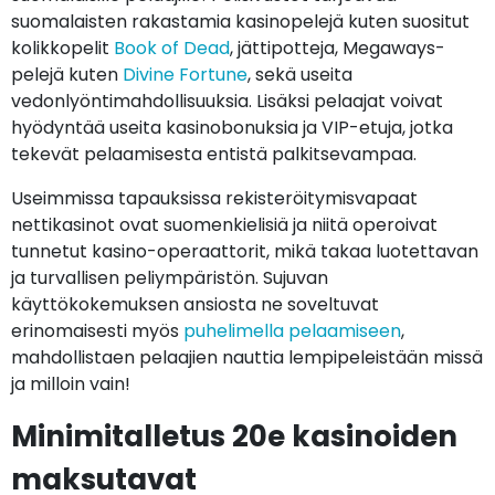
suomalaisten rakastamia kasinopelejä kuten suositut
kolikkopelit
Book of Dead
, jättipotteja, Megaways-
pelejä kuten
Divine Fortune
, sekä useita
vedonlyöntimahdollisuuksia. Lisäksi pelaajat voivat
hyödyntää useita kasinobonuksia ja VIP-etuja, jotka
tekevät pelaamisesta entistä palkitsevampaa.
Useimmissa tapauksissa rekisteröitymisvapaat
nettikasinot ovat suomenkielisiä ja niitä operoivat
tunnetut kasino-operaattorit, mikä takaa luotettavan
ja turvallisen peliympäristön. Sujuvan
käyttökokemuksen ansiosta ne soveltuvat
erinomaisesti myös
puhelimella pelaamiseen
,
mahdollistaen pelaajien nauttia lempipeleistään missä
ja milloin vain!
Minimitalletus 20e kasinoiden
maksutavat