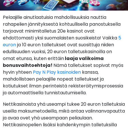
Pelaajille ainutlaatuisia mahdollisuuksia nauttia
rahapelien jännityksestä kohtuullisella panostuksella
tarjoavat minimitalletus 20e kasinot ovat
ehdottomasti yksi suomalaisten suosikeista! Vaikka
5
euron
ja 10 euron talletukset ovat suosittuja niiden
edullisuuden vuoksi, 20 euron talletuskasinoilla on
omat etunsa, kuten erittäin
laaja valikoima
bonusvaihtoehtoja!
Nämä talletukset sopivat myös
hyvin yhteen
Pay N Play kasinoiden
kanssa,
mahdollistaen pelaajille nopeat talletukset ja
kotiutukset ilman perinteistä rekisteröitymisprosessia
ja automaattisella tunnistautumisella.
Nettikasinoista yhä useampi tukee 20 euron talletuksia
useilla maksumetodeilla, mikä antaa valinnanvapautta
ja avaa ovet yhä useampaan peliaulaan.
Nettikasinopelien lisäksi kahdenkympin talletuksilla