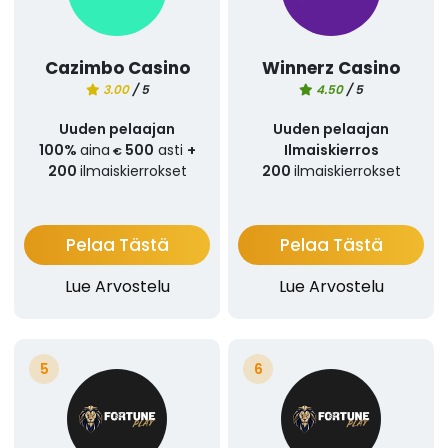
Cazimbo Casino
Winnerz Casino
3.00
/ 5
4.50
/ 5
Uuden pelaajan
Uuden pelaajan
100%
aina
500
asti
+
Ilmaiskierros
€
200
ilmaiskierrokset
200
ilmaiskierrokset
Pelaa Tästä
Pelaa Tästä
Lue Arvostelu
Lue Arvostelu
5
6