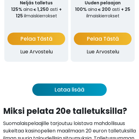
Neljäs talletus
Uuden pelaajan
125%
aina
1,250
asti
+
100%
aina
200
asti
+ 25
€
€
125
ilmaiskierrokset
ilmaiskierrokset
Pelaa Tästä
Pelaa Tästä
Lue Arvostelu
Lue Arvostelu
Lataa lisää
Miksi pelata 20e talletuksilla?
Suomalaispelaajille tarjoutuu loistava mahdollisuus
sukeltaa kasinopelien maailmaan 20 euron talletuksilla
ilman suuria taloudellisia sitoumuksia. Talletussumman