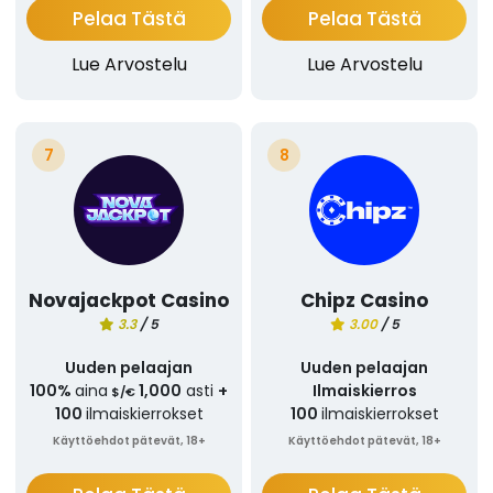
Pelaa Tästä
Pelaa Tästä
Lue Arvostelu
Lue Arvostelu
7
8
Novajackpot Casino
Chipz Casino
3.3
/ 5
3.00
/ 5
Uuden pelaajan
Uuden pelaajan
100%
aina
1,000
asti
+
Ilmaiskierros
$/€
100
ilmaiskierrokset
100
ilmaiskierrokset
Käyttöehdot pätevät, 18+
Käyttöehdot pätevät, 18+