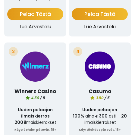
Pelaa Tästä
Pelaa Tästä
Lue Arvostelu
Lue Arvostelu
3
4
Winnerz Casino
Casumo
4.50
/ 5
3.50
/ 5
Uuden pelaajan
Uuden pelaajan
Ilmaiskierros
100%
aina
300
asti
+ 20
€
200
ilmaiskierrokset
ilmaiskierrokset
Käyttöehdot pätevät, 18+
Käyttöehdot pätevät, 18+