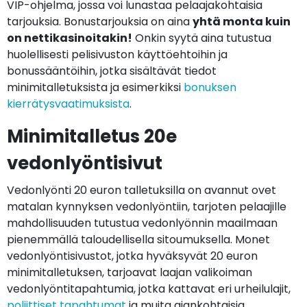
VIP-ohjelma, jossa voi lunastaa pelaajakohtaisia
tarjouksia. Bonustarjouksia on aina
yhtä monta kuin
on nettikasinoitakin!
Onkin syytä aina tutustua
huolellisesti pelisivuston käyttöehtoihin ja
bonussääntöihin, jotka sisältävät tiedot
minimitalletuksista ja esimerkiksi
bonuksen
kierrätysvaatimuksista
.
Minimitalletus 20e
vedonlyöntisivut
Vedonlyönti 20 euron talletuksilla on avannut ovet
matalan kynnyksen vedonlyöntiin, tarjoten pelaajille
mahdollisuuden tutustua vedonlyönnin maailmaan
pienemmällä taloudellisella sitoumuksella. Monet
vedonlyöntisivustot, jotka hyväksyvät 20 euron
minimitalletuksen, tarjoavat laajan valikoiman
vedonlyöntitapahtumia, jotka kattavat eri urheilulajit,
poliittiset tapahtumat
ja muita ajankohtaisia