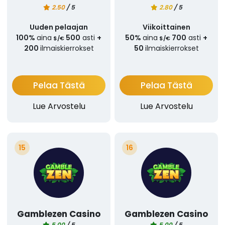
2.50
/ 5
2.80
/ 5
Uuden pelaajan
Viikoittainen
100%
aina
500
asti
+
50%
aina
700
asti
+
$/€
$/€
200
ilmaiskierrokset
50
ilmaiskierrokset
Pelaa Tästä
Pelaa Tästä
Lue Arvostelu
Lue Arvostelu
15
16
Gamblezen Casino
Gamblezen Casino
5.00
/ 5
5.00
/ 5