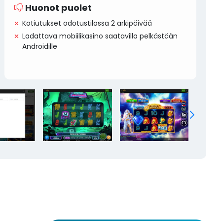
Huonot puolet
Kotiutukset odotustilassa 2 arkipäivää
Ladattava mobiilikasino saatavilla pelkästään
Androidille