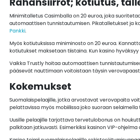
Rahansiirrot; kotiutus, ta
Minimitalletus Casimballa on 20 euroa, joka suoriteta
automaattisen tunnistautumisen. Pikatalletukset ja ko
Pankki
.
Myös kotiutuksissa miniminosto on 20 euroa. Kannattaa
kotiutukset maksetaan tiistaina. Kun kasino hyväksyy 
Vaikka Trustly hoitaa automaattisen tunnistautumisen,
pääsevät nauttimaan voitoistaan täysin verovapaasti
Kokemukset
Suomalaispelaajille, jotka arvostavat verovapaita voitt
pelattavissa myös mobiilissa joko suoraan selaimella 
Uusille pelaajille tarjottava tervetulobonus on houkut
palkitaan jatkuvasti. Esimerkiksi kasinon VIP-ohjelma o
Kasino toimii suomalaispelaajille rekisteröitymisvapa