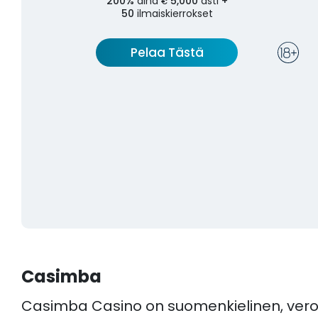
200%
aina
5,000
asti
+
€
50
ilmaiskierrokset
Pelaa Tästä
Casimba
Casimba Casino on suomenkielinen, verov