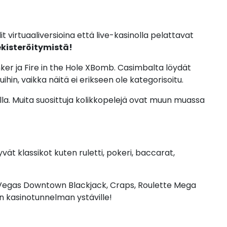
lit virtuaaliversioina että live-kasinolla pelattavat
ekisteröitymistä!
nker ja Fire in the Hole XBomb. Casimbalta löydät
uihin, vaikka näitä ei erikseen ole kategorisoitu.
lla. Muita suosittuja kolikkopelejä ovat muun muassa
vät klassikot kuten ruletti, pokeri, baccarat,
, Vegas Downtown Blackjack, Craps, Roulette Mega
don kasinotunnelman ystäville!