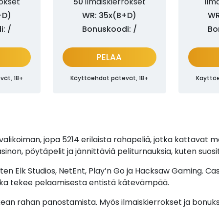
rokset
50
ilmaiskierrokset
ilm
+D)
WR: 35x(B+D)
WR
: /
Bonuskoodi: /
Bo
PELAA
vät, 18+
Käyttöehdot pätevät, 18+
Käyttöe
ikoiman, jopa 5214 erilaista rahapeliä, jotka kattavat mon
kasinon, pöytäpelit ja jännittäviä peliturnauksia, kuten suo
 kuten Elk Studios, NetEnt, Play’n Go ja Hacksaw Gaming. C
, joka tekee pelaamisesta entistä kätevämpää.
ikean rahan panostamista. Myös ilmaiskierrokset ja bonuk