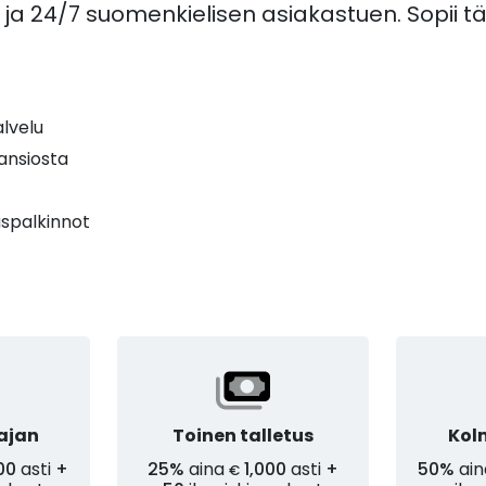
 ja 24/7 suomenkielisen asiakastuen. Sopii t
lvelu
 ansiosta
uuspalkinnot
ajan
Toinen talletus
Kol
00
asti
+
25%
aina
1,000
asti
+
50%
ain
€