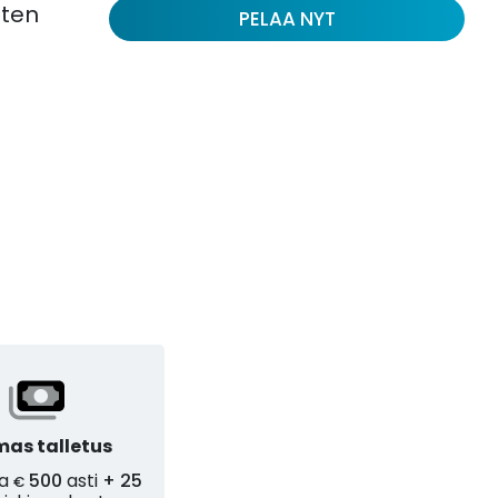
äten
PELAA NYT
mas talletus
a
500
asti
+ 25
€