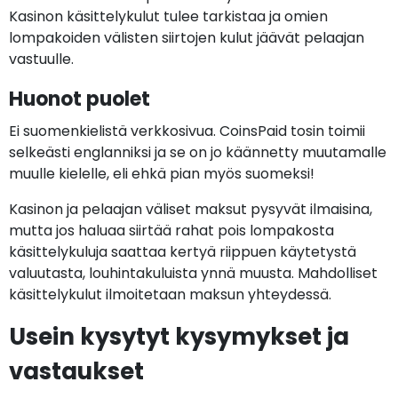
Kasinon käsittelykulut tulee tarkistaa ja omien
lompakoiden välisten siirtojen kulut jäävät pelaajan
vastuulle.
Huonot puolet
Ei suomenkielistä verkkosivua. CoinsPaid tosin toimii
selkeästi englanniksi ja se on jo käännetty muutamalle
muulle kielelle, eli ehkä pian myös suomeksi!
Kasinon ja pelaajan väliset maksut pysyvät ilmaisina,
mutta jos haluaa siirtää rahat pois lompakosta
käsittelykuluja saattaa kertyä riippuen käytetystä
valuutasta, louhintakuluista ynnä muusta. Mahdolliset
käsittelykulut ilmoitetaan maksun yhteydessä.
Usein kysytyt kysymykset ja
vastaukset