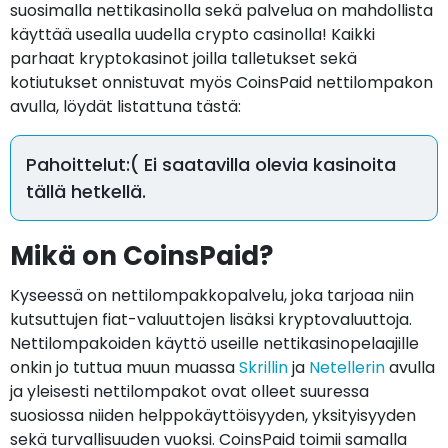
suosimalla nettikasinolla sekä palvelua on mahdollista
käyttää usealla uudella crypto casinolla! Kaikki
parhaat kryptokasinot joilla talletukset sekä
kotiutukset onnistuvat myös CoinsPaid nettilompakon
avulla, löydät listattuna tästä:
Pahoittelut:( Ei saatavilla olevia kasinoita
tällä hetkellä.
Mikä on CoinsPaid?
Kyseessä on nettilompakkopalvelu, joka tarjoaa niin
kutsuttujen fiat-valuuttojen lisäksi kryptovaluuttoja.
Nettilompakoiden käyttö useille nettikasinopelaajille
onkin jo tuttua muun muassa
Skrillin
ja
Netellerin
avulla
ja yleisesti nettilompakot ovat olleet suuressa
suosiossa niiden helppokäyttöisyyden, yksityisyyden
sekä turvallisuuden vuoksi. CoinsPaid toimii samalla