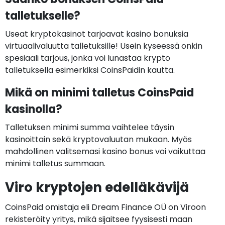
talletukselle?
Useat kryptokasinot tarjoavat kasino bonuksia
virtuaalivaluutta talletuksille! Usein kyseessä onkin
spesiaali tarjous, jonka voi lunastaa krypto
talletuksella esimerkiksi CoinsPaidin kautta.
Mikä on minimi talletus CoinsPaid
kasinolla?
Talletuksen minimi summa vaihtelee täysin
kasinoittain sekä kryptovaluutan mukaan. Myös
mahdollinen valitsemasi kasino bonus voi vaikuttaa
minimi talletus summaan.
Viro kryptojen edelläkävijä
CoinsPaid omistaja eli Dream Finance OÜ on Viroon
rekisteröity yritys, mikä sijaitsee fyysisesti maan