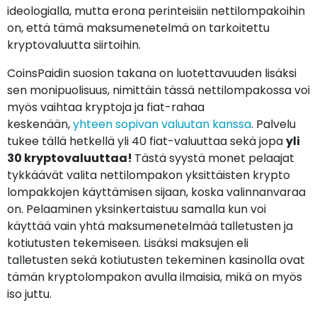
ideologialla, mutta erona perinteisiin nettilompakoihin
on, että tämä maksumenetelmä on tarkoitettu
kryptovaluutta siirtoihin.
CoinsPaidin suosion takana on luotettavuuden lisäksi
sen monipuolisuus, nimittäin tässä nettilompakossa voi
myös vaihtaa kryptoja ja fiat-rahaa
keskenään,
yhteen sopivan valuutan kanssa
. Palvelu
tukee tällä hetkellä yli 40 fiat-valuuttaa sekä jopa
yli
30 kryptovaluuttaa!
Tästä syystä monet pelaajat
tykkäävät valita nettilompakon yksittäisten krypto
lompakkojen käyttämisen sijaan, koska valinnanvaraa
on. Pelaaminen yksinkertaistuu samalla kun voi
käyttää vain yhtä maksumenetelmää talletusten ja
kotiutusten tekemiseen. Lisäksi maksujen eli
talletusten sekä kotiutusten tekeminen kasinolla ovat
tämän kryptolompakon avulla ilmaisia, mikä on myös
iso juttu.