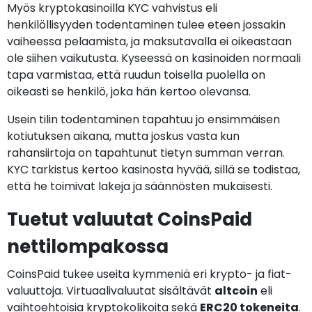
Myös kryptokasinoilla KYC vahvistus eli
henkilöllisyyden todentaminen tulee eteen jossakin
vaiheessa pelaamista, ja maksutavalla ei oikeastaan
ole siihen vaikutusta. Kyseessä on kasinoiden normaali
tapa varmistaa, että ruudun toisella puolella on
oikeasti se henkilö, joka hän kertoo olevansa.
Usein tilin todentaminen tapahtuu jo ensimmäisen
kotiutuksen aikana, mutta joskus vasta kun
rahansiirtoja on tapahtunut tietyn summan verran.
KYC tarkistus kertoo kasinosta hyvää, sillä se todistaa,
että he toimivat lakeja ja säännösten mukaisesti.
Tuetut valuutat CoinsPaid
nettilompakossa
CoinsPaid tukee useita kymmeniä eri krypto- ja fiat-
valuuttoja. Virtuaalivaluutat sisältävät
altcoin
eli
vaihtoehtoisia kryptokolikoita sekä
ERC20 tokeneita
.