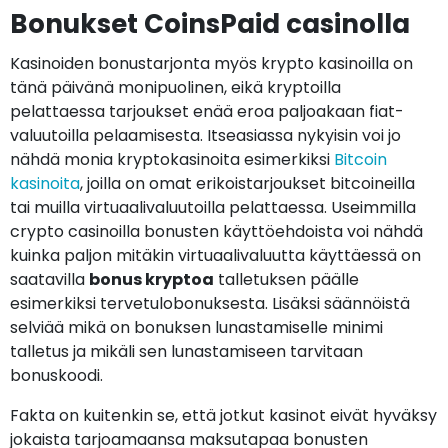
Bonukset CoinsPaid casinolla
Kasinoiden bonustarjonta myös krypto kasinoilla on
tänä päivänä monipuolinen, eikä kryptoilla
pelattaessa tarjoukset enää eroa paljoakaan fiat-
valuutoilla pelaamisesta. Itseasiassa nykyisin voi jo
nähdä monia kryptokasinoita esimerkiksi
Bitcoin
kasinoita
, joilla on omat erikoistarjoukset bitcoineilla
tai muilla virtuaalivaluutoilla pelattaessa. Useimmilla
crypto casinoilla bonusten käyttöehdoista voi nähdä
kuinka paljon mitäkin virtuaalivaluutta käyttäessä on
saatavilla
bonus kryptoa
talletuksen päälle
esimerkiksi tervetulobonuksesta. Lisäksi säännöistä
selviää mikä on bonuksen lunastamiselle minimi
talletus ja mikäli sen lunastamiseen tarvitaan
bonuskoodi.
Fakta on kuitenkin se, että jotkut kasinot eivät hyväksy
jokaista tarjoamaansa maksutapaa bonusten