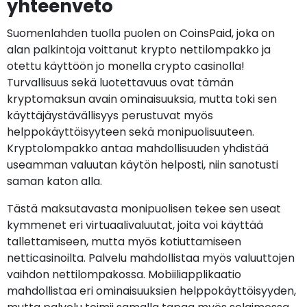
yhteenveto
Suomenlahden tuolla puolen on CoinsPaid, joka on
alan palkintoja voittanut krypto nettilompakko ja
otettu käyttöön jo monella crypto casinolla!
Turvallisuus sekä luotettavuus ovat tämän
kryptomaksun avain ominaisuuksia, mutta toki sen
käyttäjäystävällisyys perustuvat myös
helppokäyttöisyyteen sekä monipuolisuuteen.
Kryptolompakko antaa mahdollisuuden yhdistää
useamman valuutan käytön helposti, niin sanotusti
saman katon alla.
Tästä maksutavasta monipuolisen tekee sen useat
kymmenet eri virtuaalivaluutat, joita voi käyttää
tallettamiseen, mutta myös kotiuttamiseen
netticasinoilta. Palvelu mahdollistaa myös valuuttojen
vaihdon nettilompakossa. Mobiiliapplikaatio
mahdollistaa eri ominaisuuksien helppokäyttöisyyden,