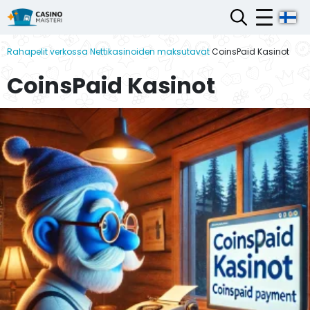
Siirry
Rahapelit verkossa
Nettikasinoiden maksutavat
CoinsPaid Kasinot
sisältöön
CoinsPaid Kasinot