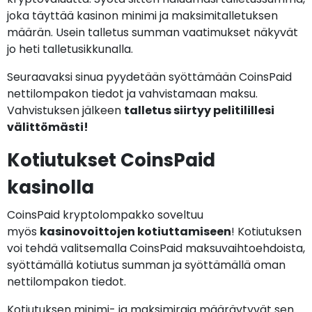
joka täyttää kasinon minimi ja maksimitalletuksen
määrän. Usein talletus summan vaatimukset näkyvät
jo heti talletusikkunalla.
Seuraavaksi sinua pyydetään syöttämään CoinsPaid
nettilompakon tiedot ja vahvistamaan maksu.
Vahvistuksen jälkeen
talletus siirtyy pelitilillesi
välittömästi!
Kotiutukset CoinsPaid
kasinolla
CoinsPaid kryptolompakko soveltuu
myös
kasinovoittojen kotiuttamiseen
! Kotiutuksen
voi tehdä valitsemalla CoinsPaid maksuvaihtoehdoista,
syöttämällä kotiutus summan ja syöttämällä oman
nettilompakon tiedot.
Kotiutuksen minimi- ja maksimiraja määräytyvät sen