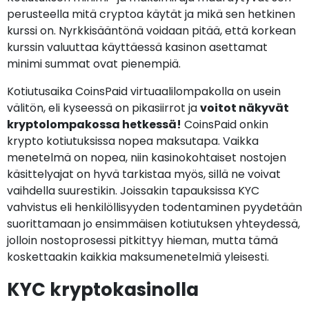
perusteella mitä cryptoa käytät ja mikä sen hetkinen
kurssi on. Nyrkkisääntönä voidaan pitää, että korkean
kurssin valuuttaa käyttäessä kasinon asettamat
minimi summat ovat pienempiä.
Kotiutusaika CoinsPaid virtuaalilompakolla on usein
välitön, eli kyseessä on pikasiirrot ja
voitot näkyvät
kryptolompakossa hetkessä!
CoinsPaid onkin
krypto kotiutuksissa nopea maksutapa. Vaikka
menetelmä on nopea, niin kasinokohtaiset nostojen
käsittelyajat on hyvä tarkistaa myös, sillä ne voivat
vaihdella suurestikin. Joissakin tapauksissa KYC
vahvistus eli henkilöllisyyden todentaminen pyydetään
suorittamaan jo ensimmäisen kotiutuksen yhteydessä,
jolloin nostoprosessi pitkittyy hieman, mutta tämä
koskettaakin kaikkia maksumenetelmiä yleisesti.
KYC kryptokasinolla