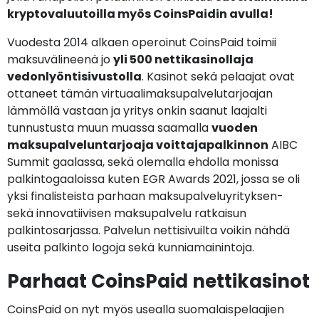
kryptovaluutoilla myös CoinsPaidin avulla!
Vuodesta 2014 alkaen operoinut CoinsPaid toimii
maksuvälineenä jo
yli 500 nettikasinolla
ja
vedonlyöntisivustolla
. Kasinot sekä pelaajat ovat
ottaneet tämän virtuaalimaksupalvelutarjoajan
lämmöllä vastaan ja yritys onkin saanut laajalti
tunnustusta muun muassa saamalla
vuoden
maksupalveluntarjoaja voittajapalkinnon
AIBC
Summit gaalassa, sekä olemalla ehdolla monissa
palkintogaaloissa kuten EGR Awards 2021, jossa se oli
yksi finalisteista parhaan maksupalveluyrityksen-
sekä innovatiivisen maksupalvelu ratkaisun
palkintosarjassa. Palvelun nettisivuilta voikin nähdä
useita palkinto logoja sekä kunniamainintoja.
Parhaat CoinsPaid nettikasinot
CoinsPaid on nyt myös usealla suomalaispelaajien