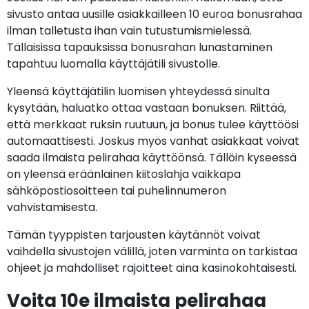
sivusto antaa uusille asiakkailleen 10 euroa bonusrahaa
ilman talletusta ihan vain tutustumismielessä.
Tällaisissa tapauksissa bonusrahan lunastaminen
tapahtuu luomalla käyttäjätili sivustolle.
Yleensä käyttäjätilin luomisen yhteydessä sinulta
kysytään, haluatko ottaa vastaan bonuksen. Riittää,
että merkkaat ruksin ruutuun, ja bonus tulee käyttöösi
automaattisesti. Joskus myös vanhat asiakkaat voivat
saada ilmaista pelirahaa käyttöönsä. Tällöin kyseessä
on yleensä eräänlainen kiitoslahja vaikkapa
sähköpostiosoitteen tai puhelinnumeron
vahvistamisesta.
Tämän tyyppisten tarjousten käytännöt voivat
vaihdella sivustojen välillä, joten varminta on tarkistaa
ohjeet ja mahdolliset rajoitteet aina kasinokohtaisesti.
Voita 10e ilmaista pelirahaa