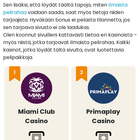
Sen lisäksi, että löydät täältä tapoja, miten
ilmaista
pelirahaa
voidaan saada, saat myös tietoja niiden
tarjoajista. Hyväkään bonus ei pelasta tilannetta, jos
sen tarjoava sivusto ei ole laadukas.
Olen koonnut sivuilleni kattavasti tietoa eri kasinoista –
myös niistä, jotka tarjoavat ilmaista pelirahaa. Kaikki
kasinot, jotka löydät tältä sivulta, ovat luotettavia
pelipaikkoja.
1
2
Miami Club
Primaplay
Casino
Casino