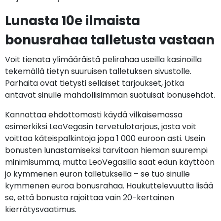
Lunasta 10e ilmaista
bonusrahaa talletusta vastaan
Voit tienata ylimääräistä pelirahaa useilla kasinoilla
tekemällä tietyn suuruisen talletuksen sivustolle.
Parhaita ovat tietysti sellaiset tarjoukset, jotka
antavat sinulle mahdollisimman suotuisat bonusehdot.
Kannattaa ehdottomasti käydä vilkaisemassa
esimerkiksi LeoVegasin tervetulotarjous, josta voit
voittaa käteispalkintoja jopa 1 000 euroon asti. Usein
bonusten lunastamiseksi tarvitaan hieman suurempi
minimisumma, mutta LeoVegasilla saat edun käyttöön
jo kymmenen euron talletuksella – se tuo sinulle
kymmenen euroa bonusrahaa. Houkuttelevuutta lisää
se, että bonusta rajoittaa vain 20-kertainen
kierrätysvaatimus.