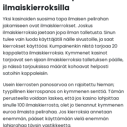
ilmaiskierroksilla
Yksi kasinoiden suosima tapa ilmaisen pelirahan
jakamiseen ovat ilmaiskierrokset. Joskus
ilmaiskierroksia jaetaan jopa ilman talletusta. Sinun
tulee vain luoda käyttäjätili näille sivustoille, ja saat
kierrokset käyttöösi. Kumpainenkin niistä tarjoaa 20
kappaletta ilmaiskierroksia. Kymmenet kasinot
tarjoavat sen sijaan ilmaiskierroksia talletuksen päälle,
ja näissä tarjouksissa määrät kohoavat helposti
satoihin kappaleisiin.
Usein kierrosten panosarvoa on rajoitettu hieman;
tyypillinen kierrospanos on kymmenen senttiä. Tämän
perusteella voidaan laskea, että jos kasino lahjoittaa
sinulle 100 ilmaiskierrosta, olet jo tienannut kymmenen
euroa ilmaista pelirahaa. Jos kierroksia annetaan
enemmän, pääset käyttämään vielä enemmän
lahjarahaa täysin vastikkeetta.