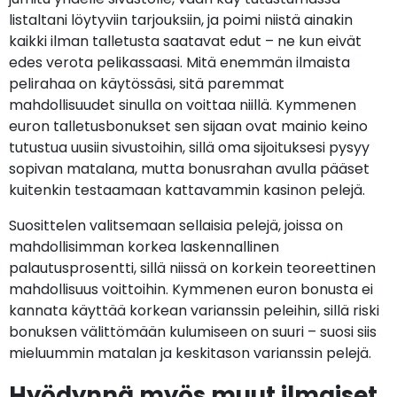
listaltani löytyviin tarjouksiin, ja poimi niistä ainakin
kaikki ilman talletusta saatavat edut – ne kun eivät
edes verota pelikassaasi. Mitä enemmän ilmaista
pelirahaa on käytössäsi, sitä paremmat
mahdollisuudet sinulla on voittaa niillä. Kymmenen
euron talletusbonukset sen sijaan ovat mainio keino
tutustua uusiin sivustoihin, sillä oma sijoituksesi pysyy
sopivan matalana, mutta bonusrahan avulla pääset
kuitenkin testaamaan kattavammin kasinon pelejä.
Suosittelen valitsemaan sellaisia pelejä, joissa on
mahdollisimman korkea laskennallinen
palautusprosentti, sillä niissä on korkein teoreettinen
mahdollisuus voittoihin. Kymmenen euron bonusta ei
kannata käyttää korkean varianssin peleihin, sillä riski
bonuksen välittömään kulumiseen on suuri – suosi siis
mieluummin matalan ja keskitason varianssin pelejä.
Hyödynnä myös muut ilmaiset