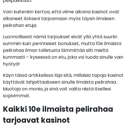
pelipaikkaan.
Voin kuitenkin kertoa, että viime aikoina kasinot ovat
alkaneet ilokseni tarjoamaan myös täysin ilmaisen
pelirahan etuja.
Luonnollisesti nämä tarjoukset eivät yllä yhtä suuriin
summiin kuin perinteiset bonukset, mutta 10e ilmaista
pelirahaa ilman talletusta lämmittää silti mieltä
kummasti – kyseessä on etu, joka voi tuoda sinulle vain
hyötyä!
Käyn tässä artikkelissa läpi sitä, millaisia tapoja kasinot
käyttävät lahjoittaakseen sinulle ilmaista pelirahaa.
Muotoja on monia, ja sinä voit valita niistä itsellesi
sopivimmat.
Kaikki 10e ilmaista pelirahaa
tarjoavat kasinot