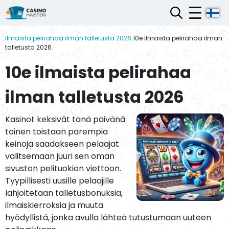
Siirry
Ilmaista pelirahaa ilman talletusta 2026
10e ilmaista pelirahaa ilman
sisältöön
talletusta 2026
10e ilmaista pelirahaa
ilman talletusta 2026
Kasinot keksivät tänä päivänä
toinen toistaan parempia
keinoja saadakseen pelaajat
valitsemaan juuri sen oman
sivuston pelituokion viettoon.
Tyypillisesti uusille pelaajille
lahjoitetaan talletusbonuksia,
ilmaiskierroksia ja muuta
hyödyllistä, jonka avulla lähteä tutustumaan uuteen