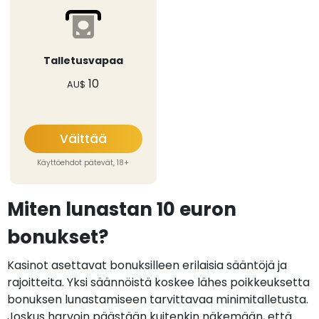
Talletusvapaa
10
AU$
Väittää
Käyttöehdot pätevät, 18+
Miten lunastan 10 euron
bonukset?
Kasinot asettavat bonuksilleen erilaisia sääntöjä ja
rajoitteita. Yksi säännöistä koskee lähes poikkeuksetta
bonuksen lunastamiseen tarvittavaa minimitalletusta.
Joskus harvoin päästään kuitenkin näkemään, että