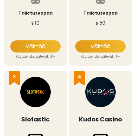
Talletusvapaa
Talletusvapaa
10
50
$
$
Väittää
Väittää
Käyttöehdot pätevät, 18+
Käyttöehdot pätevät, 18+
3
4
Slotastic
Kudos Casino