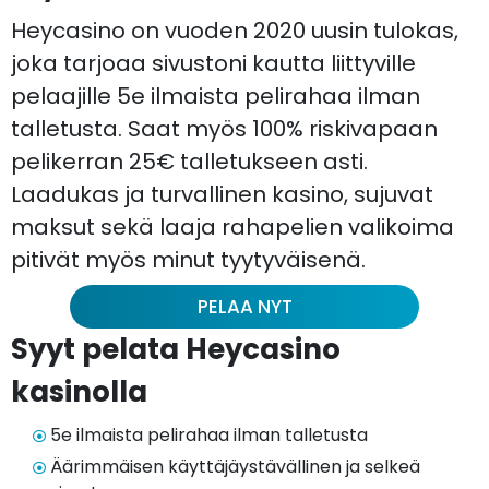
Heycasino on vuoden 2020 uusin tulokas,
joka tarjoaa sivustoni kautta liittyville
pelaajille 5e ilmaista pelirahaa ilman
talletusta. Saat myös 100% riskivapaan
pelikerran 25€ talletukseen asti.
Laadukas ja turvallinen kasino, sujuvat
maksut sekä laaja rahapelien valikoima
pitivät myös minut tyytyväisenä.
PELAA NYT
Syyt pelata Heycasino
kasinolla
5e ilmaista pelirahaa ilman talletusta
Äärimmäisen käyttäjäystävällinen ja selkeä