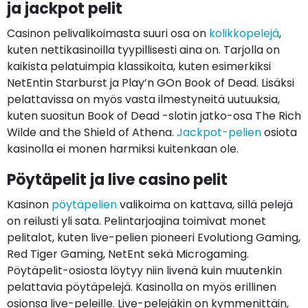
ja jackpot pelit
Casinon pelivalikoimasta suuri osa on
kolikkopelejä
,
kuten nettikasinoilla tyypillisesti aina on. Tarjolla on
kaikista pelatuimpia klassikoita, kuten esimerkiksi
NetEntin Starburst ja Play’n GOn Book of Dead. Lisäksi
pelattavissa on myös vasta ilmestyneitä uutuuksia,
kuten suositun Book of Dead -slotin jatko-osa The Rich
Wilde and the Shield of Athena.
Jackpot-pelien
osiota
kasinolla ei monen harmiksi kuitenkaan ole.
Pöytäpelit ja live casino pelit
Kasinon
pöytäpelien
valikoima on kattava, sillä pelejä
on reilusti yli sata. Pelintarjoajina toimivat monet
pelitalot, kuten live-pelien pioneeri Evolutiong Gaming,
Red Tiger Gaming, NetEnt sekä Microgaming.
Pöytäpelit-osiosta löytyy niin livenä kuin muutenkin
pelattavia pöytäpelejä. Kasinolla on myös erillinen
osionsa live-peleille. Live-pelejäkin on kymmenittäin,