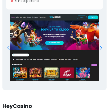
Ei nettipokeria
HeyCasino