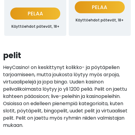
PELAA
PELAA
Käyttöehdot pätevät, 18+
Käyttöehdot pätevät, 18+
pelit
HeyCasino! on keskittynyt kolikko- ja pöytäpelien
tarjoamiseen, mutta joukosta löytyy myös arpoja,
virtuaalipelejä ja jopa bingo. Uuden kasinon
pelivalikoimasta löytyy jo yli 1200 peliä. Pelit on jaettu
kahteen pääosioon; live-peleihin ja kasinopeleihin.
Osioissa on edelleen pienempiä kategorioita, kuten
slotit, pöytäpelit, bingopelit, uudet pelit ja virtuaaliset
pelit. Pelit on jaettu myös ryhmiin niiden valmistajan
mukaan.