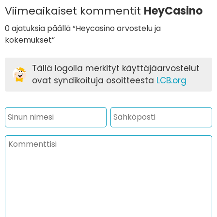
Viimeaikaiset kommentit
HeyCasino
0 ajatuksia päällä “Heycasino arvostelu ja
kokemukset”
Tällä logolla merkityt käyttäjäarvostelut
ovat syndikoituja osoitteesta
LCB.org