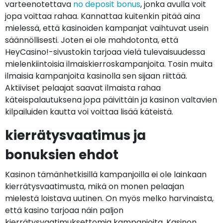
varteenotettava
no deposit bonus
, jonka avulla voit
jopa voittaa rahaa. Kannattaa kuitenkin pitää aina
mielessä, että kasinoiden kampanjat vaihtuvat usein
säännöllisesti. Joten ei ole mahdotonta, että
HeyCasino!-sivustokin tarjoaa vielä tulevaisuudessa
mielenkiintoisia ilmaiskierroskampanjoita. Tosin muita
ilmaisia kampanjoita kasinolla sen sijaan riittää.
Aktiiviset pelaajat saavat ilmaista rahaa
käteispalautuksena jopa päivittäin ja kasinon valtavien
kilpailuiden kautta voi voittaa lisää käteistä.
kierrätysvaatimus ja
bonuksien ehdot
Kasinon tämänhetkisillä kampanjoilla ei ole lainkaan
kierrätysvaatimusta, mikä on monen pelaajan
mielestä loistava uutinen. On myös melko harvinaista,
että kasino tarjoaa näin paljon
kierrätysvaatimuksettomia kampanjoita. Kasinon