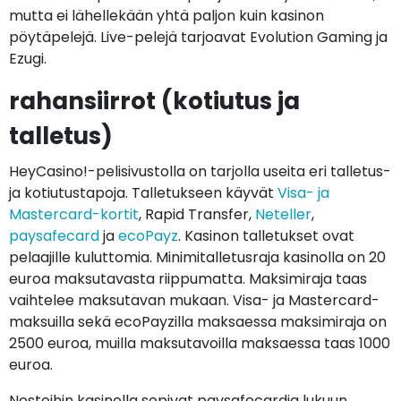
mutta ei lähellekään yhtä paljon kuin kasinon
pöytäpelejä. Live-pelejä tarjoavat Evolution Gaming ja
Ezugi.
rahansiirrot (kotiutus ja
talletus)
HeyCasino!-pelisivustolla on tarjolla useita eri talletus-
ja kotiutustapoja. Talletukseen käyvät
Visa- ja
Mastercard-kortit
, Rapid Transfer,
Neteller
,
paysafecard
ja
ecoPayz
. Kasinon talletukset ovat
pelaajille kuluttomia. Minimitalletusraja kasinolla on 20
euroa maksutavasta riippumatta. Maksimiraja taas
vaihtelee maksutavan mukaan. Visa- ja Mastercard-
maksuilla sekä ecoPayzilla maksaessa maksimiraja on
2500 euroa, muilla maksutavoilla maksaessa taas 1000
euroa.
Nostoihin kasinolla sopivat paysafecardia lukuun