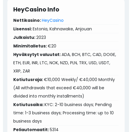
HeyCasino Info
Nettikasino:
HeyCasino
Lisenssi:
Estonia, Kahnawake, Anjouan
Julkaistu:
2023
Minimitalletus:
€20
Hyväksytyt valuutat:
ADA, BCH, BTC, CAD, DOGE,
ETH, EUR, INR, LTC, NOK, NZD, PLN, TRX, USD, USDT,
XRP, ZAR
Kotiutusraja:
€10,000 Weekly/ €40,000 Monthly
(All withdrawals that exceed €40,000 will be
divided into monthly installments)
Kotiutusaika:
KYC: 2-10 business days; Pending
time: 1-3 business days; Processing time: up to 10
business days
Peliautomaatit:
5314