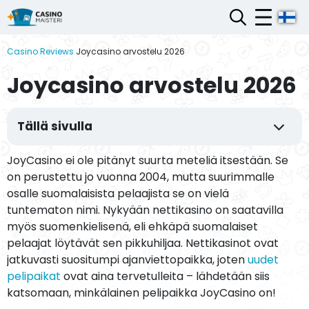
Siirry
Casino Reviews
Joycasino arvostelu 2026
sisältöön
Joycasino arvostelu 2026
Tällä sivulla
JoyCasino ei ole pitänyt suurta meteliä itsestään. Se
on perustettu jo vuonna 2004, mutta suurimmalle
osalle suomalaisista pelaajista se on vielä
tuntematon nimi. Nykyään nettikasino on saatavilla
myös suomenkielisenä, eli ehkäpä suomalaiset
pelaajat löytävät sen pikkuhiljaa. Nettikasinot ovat
jatkuvasti suositumpi ajanviettopaikka, joten
uudet
pelipaikat
ovat aina tervetulleita – lähdetään siis
katsomaan, minkälainen pelipaikka JoyCasino on!