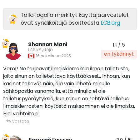
Tällä logolla merkityt käyttäjäarvostelut
ovat syndikoituja osoitteesta
LCB.org
Shannon Mani
1.1 / 5
LCB Käyttäjä
en tykännyt
16 helmikuun 2025
Varo!! Ne tarjoavat ilmaiskierroksia ilman talletusta,
joita sinun on talletettava käyttääksesi... Inhoan, kun
kasinot tekevät näin, älä vain lähetä minulle
sähköpostia sanomalla, että minulla ei ole
talletuspyöräytyksiä, kun minun on tehtävä talletus.
Ilmaiskierrosteni käytöstä maksaminen ei ole ilmaista.
Hioi vaihteitani.
Vastata
Дмитрий Гришин