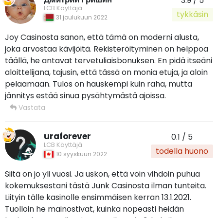
3.9 / 5
LCB Käyttäjä
tykkäsin
31 joulukuun 2022
Joy Casinosta sanon, että tämä on moderni alusta,
joka arvostaa kävijöitä. Rekisteröityminen on helppoa
täällä, he antavat tervetuliaisbonuksen. En pidä itseäni
aloittelijana, tajusin, että tässä on monia etuja, ja aloin
pelaamaan. Tulos on hauskempi kuin raha, mutta
jännitys estää sinua pysähtymästä ajoissa.
Vastata
uraforever
0.1 / 5
LCB Käyttäjä
todella huono
10 syyskuun 2022
Siitä on jo yli vuosi. Ja uskon, että voin vihdoin puhua
kokemuksestani tästä Junk Casinosta ilman tunteita.
Liityin tälle kasinolle ensimmäisen kerran 13.1.2021.
Tuolloin he mainostivat, kuinka nopeasti heidän