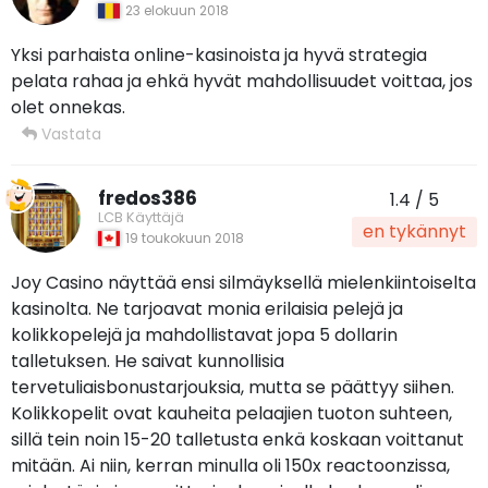
23 elokuun 2018
Yksi parhaista online-kasinoista ja hyvä strategia
pelata rahaa ja ehkä hyvät mahdollisuudet voittaa, jos
olet onnekas.
Vastata
fredos386
1.4 / 5
LCB Käyttäjä
en tykännyt
19 toukokuun 2018
Joy Casino näyttää ensi silmäyksellä mielenkiintoiselta
kasinolta. Ne tarjoavat monia erilaisia pelejä ja
kolikkopelejä ja mahdollistavat jopa 5 dollarin
talletuksen. He saivat kunnollisia
tervetuliaisbonustarjouksia, mutta se päättyy siihen.
Kolikkopelit ovat kauheita pelaajien tuoton suhteen,
sillä tein noin 15-20 talletusta enkä koskaan voittanut
mitään. Ai niin, kerran minulla oli 150x reactoonzissa,