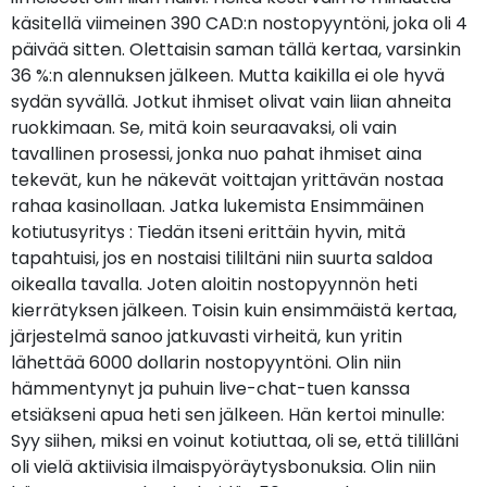
käsitellä viimeinen 390 CAD:n nostopyyntöni, joka oli 4
päivää sitten. Olettaisin saman tällä kertaa, varsinkin
36 %:n alennuksen jälkeen. Mutta kaikilla ei ole hyvä
sydän syvällä. Jotkut ihmiset olivat vain liian ahneita
ruokkimaan. Se, mitä koin seuraavaksi, oli vain
tavallinen prosessi, jonka nuo pahat ihmiset aina
tekevät, kun he näkevät voittajan yrittävän nostaa
rahaa kasinollaan. Jatka lukemista Ensimmäinen
kotiutusyritys : Tiedän itseni erittäin hyvin, mitä
tapahtuisi, jos en nostaisi tililtäni niin suurta saldoa
oikealla tavalla. Joten aloitin nostopyynnön heti
kierrätyksen jälkeen. Toisin kuin ensimmäistä kertaa,
järjestelmä sanoo jatkuvasti virheitä, kun yritin
lähettää 6000 dollarin nostopyyntöni. Olin niin
hämmentynyt ja puhuin live-chat-tuen kanssa
etsiäkseni apua heti sen jälkeen. Hän kertoi minulle:
Syy siihen, miksi en voinut kotiuttaa, oli se, että tililläni
oli vielä aktiivisia ilmaispyöräytysbonuksia. Olin niin