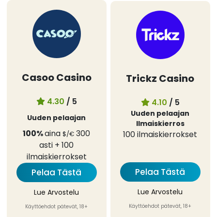
Casoo Casino
Trickz Casino
4.30
/ 5
4.10
/ 5
Uuden pelaajan
Uuden pelaajan
Ilmaiskierros
100%
aina
300
100
ilmaiskierrokset
$/€
asti
+ 100
ilmaiskierrokset
Pelaa Tästä
Pelaa Tästä
Lue Arvostelu
Lue Arvostelu
Käyttöehdot pätevät, 18+
Käyttöehdot pätevät, 18+