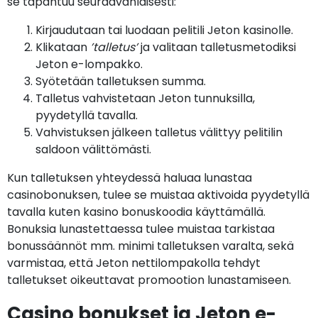
se tapahtuu seuraavanlaisesti:
Kirjaudutaan tai luodaan pelitili Jeton kasinolle.
Klikataan
’talletus’
ja valitaan talletusmetodiksi
Jeton e-lompakko.
Syötetään talletuksen summa.
Talletus vahvistetaan Jeton tunnuksilla,
pyydetyllä tavalla.
Vahvistuksen jälkeen talletus välittyy pelitilin
saldoon välittömästi.
Kun talletuksen yhteydessä haluaa lunastaa
casinobonuksen, tulee se muistaa aktivoida pyydetyllä
tavalla kuten kasino bonuskoodia käyttämällä.
Bonuksia lunastettaessa tulee muistaa tarkistaa
bonussäännöt mm. minimi talletuksen varalta, sekä
varmistaa, että Jeton nettilompakolla tehdyt
talletukset oikeuttavat promootion lunastamiseen.
Casino bonukset ja Jeton e-