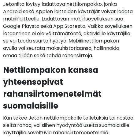
Jetonilta löytyy ladattava nettilompakko, jonka
Android sekä Applen laitteiden käyttäjät voivat ladata
mobiililaitteelle. Ladattavan mobiilisovelluksen saa
Google Playsta sekä App Storesta. Vaikka sovelluksen
lataaminen ei ole välttämätöntä, aktiivisille käyttäjille
se voi tuoda suurta hyötyä. Mobiilinettilompakon
avulla voi seurata maksuhistoriaansa, hallinnoida
omaa tiliään sekä tehdä rahansiirtoja.
Nettilompakon kanssa
yhteensopivat
rahansiirtomenetelmät
suomalaisille
Kun tekee Jeton nettilompakolle talletuksia tai nostaa
sieltä rahaa, voi siihen hyödyntää useita suomalaisille
käyttäjille soveltuvia rahansiirtomenetelmiä.