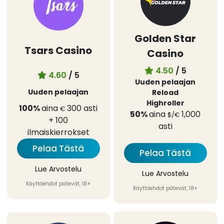
Golden Star
Tsars Casino
Casino
4.50
/ 5
4.60
/ 5
Uuden pelaajan
Uuden pelaajan
Reload
Highroller
100%
aina
300
asti
€
50%
aina
1,000
$/€
+ 100
asti
ilmaiskierrokset
Pelaa Tästä
Pelaa Tästä
Lue Arvostelu
Lue Arvostelu
Käyttöehdot pätevät, 18+
Käyttöehdot pätevät, 18+