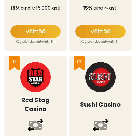
15%
aina
15,000
asti
15%
aina
∞
asti
€
Väittää
Väittää
Käyttöehdot pätevät, 18+
Käyttöehdot pätevät, 18+
11
12
Red Stag
Sushi Casino
Casino