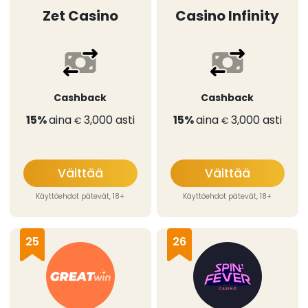
Zet Casino
Casino Infinity
Cashback
Cashback
15%
aina
3,000
asti
15%
aina
3,000
asti
€
€
Väittää
Väittää
Käyttöehdot pätevät, 18+
Käyttöehdot pätevät, 18+
25
26