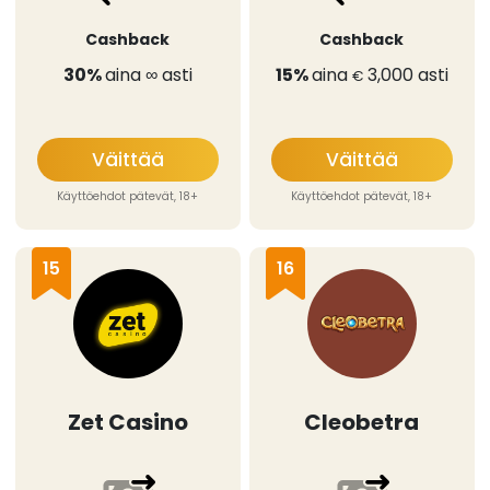
Cashback
Cashback
30%
aina
∞
asti
15%
aina
3,000
asti
€
Väittää
Väittää
Käyttöehdot pätevät, 18+
Käyttöehdot pätevät, 18+
15
16
Zet Casino
Cleobetra