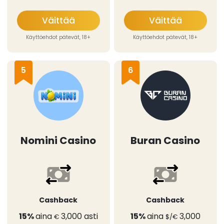
Väittää
Väittää
Käyttöehdot pätevät, 18+
Käyttöehdot pätevät, 18+
5
6
Nomini Casino
Buran Casino
Cashback
Cashback
15%
aina
3,000
asti
15%
aina
3,000
€
$/€