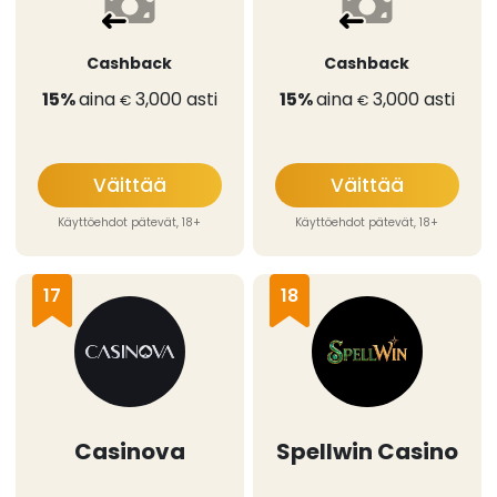
Cashback
Cashback
15%
aina
3,000
asti
15%
aina
3,000
asti
€
€
Väittää
Väittää
Käyttöehdot pätevät, 18+
Käyttöehdot pätevät, 18+
17
18
Casinova
Spellwin Casino