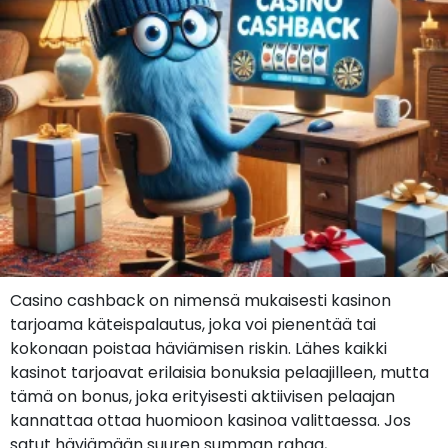
Casino cashback on nimensä mukaisesti kasinon
tarjoama käteispalautus, joka voi pienentää tai
kokonaan poistaa häviämisen riskin. Lähes kaikki
kasinot tarjoavat erilaisia bonuksia pelaajilleen, mutta
tämä on bonus, joka erityisesti aktiivisen pelaajan
kannattaa ottaa huomioon kasinoa valittaessa. Jos
satut häviämään suuren summan rahaa,