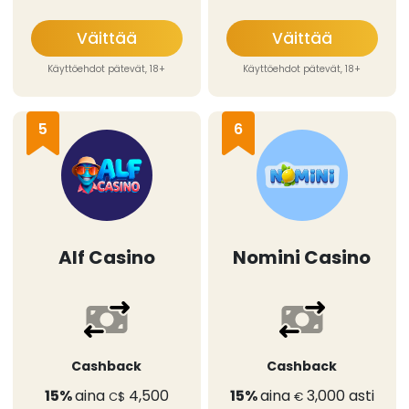
Väittää
Väittää
Käyttöehdot pätevät, 18+
Käyttöehdot pätevät, 18+
5
6
Alf Casino
Nomini Casino
Cashback
Cashback
15%
aina
4,500
15%
aina
3,000
asti
C$
€