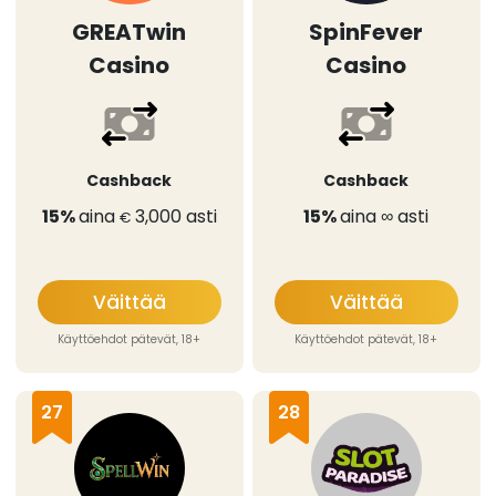
GREATwin
SpinFever
Casino
Casino
Cashback
Cashback
15%
aina
3,000
asti
15%
aina
∞
asti
€
Väittää
Väittää
Käyttöehdot pätevät, 18+
Käyttöehdot pätevät, 18+
27
28