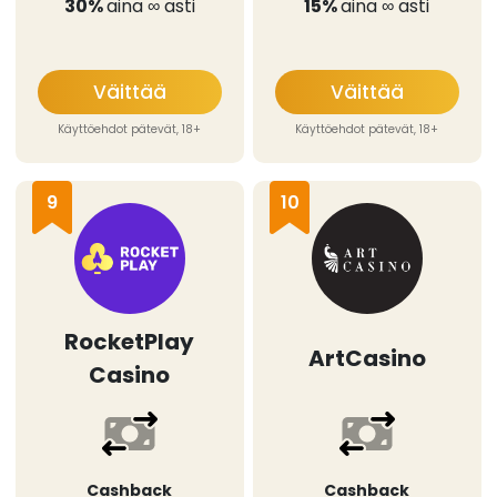
30%
aina
∞
asti
15%
aina
∞
asti
Väittää
Väittää
Käyttöehdot pätevät, 18+
Käyttöehdot pätevät, 18+
9
10
RocketPlay
ArtCasino
Casino
Cashback
Cashback