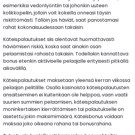
esimerkiksi vedonlyöntiin tai johonkin uuteen
kolikkopeliin, jolloin voit kokeilla onneasi täysin
riskittömästi. Tällöin jos häviät, saat panostamasi
rahat kokonaisuudessaan takaisin.
Käteispalautukset siis alentavat huomattavasti
häviämisen riskiä, koska saat ainakin osan
pelaamistasi rahoista takaisin. Todellakin kannattava
bonus etenkin aktiiviselle pelaajalle erityisesti pitkällä
aikavälillä.
Käteispalautukset maksetaan yleensä kerran viikossa
pelaajan pelitilille. Osalla kasinoista käteispalautusten
ansaitseminen ei kuitenkaan ole helppoa, vaan vaatii
suurien summien pelaamisen, käteispalautuksen
moninkertaisen kierrättämisen tai palautukselle on
asetettu jokin maksimimäärä. Käteisbonus voidaan
maksaa joko oikeana rahana tai bonusrahana.