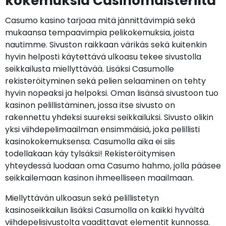
kokemuksia Casinomaisterilta
Casumo kasino tarjoaa mitä jännittävimpiä sekä
mukaansa tempaavimpia pelikokemuksia, joista
nautimme. Sivuston raikkaan värikäs sekä kuitenkin
hyvin helposti käytettävä ulkoasu tekee sivustolla
seikkailusta miellyttävää. Lisäksi Casumolle
rekisteröityminen sekä pelien selaaminen on tehty
hyvin nopeaksi ja helpoksi. Oman lisänsä sivustoon tuo
kasinon pelillistäminen, jossa itse sivusto on
rakennettu yhdeksi suureksi seikkailuksi. Sivusto olikin
yksi viihdepelimaailman ensimmäisiä, joka pelillisti
kasinokokemuksensa. Casumolla aika ei siis
todellakaan käy tylsäksi! Rekisteröitymisen
yhteydessä luodaan oma Casumo hahmo, jolla pääsee
seikkailemaan kasinon ihmeelliseen maailmaan.
Miellyttävän ulkoasun sekä pelillistetyn
kasinoseikkailun lisäksi Casumolla on kaikki hyvältä
viihdepelisivustolta vaadittavat elementit kunnossa.