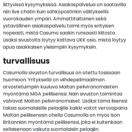
liittyvissä kysymyksissä. Asiakaspalvelua on saatavilla
niin live chatin kuin sähköpostinkin välityksellä
vuorokauden ympäri. Ammattitaitoinen sekä
ystävällinen asiakaspalvelu toimii myös erityisen
nopeasti, mistä Casumo saakin runsaasti kiitosta.
Lisäksi sivustolta löytyy kattava UKK osio, mistä löytyy
apua asiakkaisen yleisimpiin kysymyksiin.
turvallisuus
Casumolla sivuston turvallisuus on otettu tosissaan
huomioon. Yrityksellä on viihdepelimaailman
arvostetuimpiin kuuluva Maltan peliviranomaisten
myöntämä MGA pelilisenssi. Näin sivuston toimintaa
valvovat Maltan peliviranomaiset. Lisäksi tämä lisenssi
takaa suomalaisille pelaajille kaikki voitot verovapaina.
Maltan pelilisenssin ohella Casumolla on myös Ison
Britannian myöntämä pelilisenssi, joka ei kuitenkaan
sellaisenaan vaikuta suomalaisiin pelaajiin.