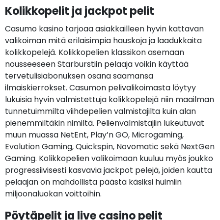
Kolikkopelit ja jackpot pelit
Casumo kasino tarjoaa asiakkailleen hyvin kattavan
valikoiman mitä erilaisimpia hauskoja ja laadukkaita
kolikkopelejä. Kolikkopelien klassikon asemaan
nousseeseen Starburstiin pelaaja voikin käyttää
tervetulisiabonuksen osana saamansa
ilmaiskierrokset. Casumon pelivalikoimasta löytyy
lukuisia hyvin valmistettuja kolikkopelejä niin maailman
tunnetuimmilta viihdepelien valmistajilta kuin alan
pienemmiltäkin nimiltä. Pelienvalmistajiin lukeutuvat
muun muassa NetEnt, Play’n GO, Microgaming,
Evolution Gaming, Quickspin, Novomatic sekä NextGen
Gaming. Kolikkopelien valikoimaan kuuluu myös joukko
progressiivisesti kasvavia jackpot pelejä, joiden kautta
pelaajan on mahdollista päästä käsiksi huimiin
miljoonaluokan voittoihin.
Pöytäpelit ja live casino pelit