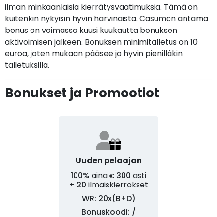
ilman minkäänlaisia kierrätysvaatimuksia. Tämä on
kuitenkin nykyisin hyvin harvinaista. Casumon antama
bonus on voimassa kuusi kuukautta bonuksen
aktivoimisen jälkeen. Bonuksen minimitalletus on 10
euroa, joten mukaan pääsee jo hyvin pienilläkin
talletuksilla.
Bonukset ja Promootiot
Uuden pelaajan
100%
aina
300
asti
€
+ 20
ilmaiskierrokset
WR: 20x(B+D)
Bonuskoodi: /