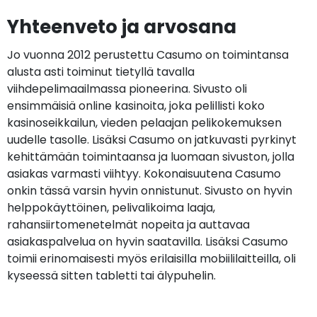
Yhteenveto ja arvosana
Jo vuonna 2012 perustettu Casumo on toimintansa
alusta asti toiminut tietyllä tavalla
viihdepelimaailmassa pioneerina. Sivusto oli
ensimmäisiä online kasinoita, joka pelillisti koko
kasinoseikkailun, vieden pelaajan pelikokemuksen
uudelle tasolle. Lisäksi Casumo on jatkuvasti pyrkinyt
kehittämään toimintaansa ja luomaan sivuston, jolla
asiakas varmasti viihtyy. Kokonaisuutena Casumo
onkin tässä varsin hyvin onnistunut. Sivusto on hyvin
helppokäyttöinen, pelivalikoima laaja,
rahansiirtomenetelmät nopeita ja auttavaa
asiakaspalvelua on hyvin saatavilla. Lisäksi Casumo
toimii erinomaisesti myös erilaisilla mobiililaitteilla, oli
kyseessä sitten tabletti tai älypuhelin.