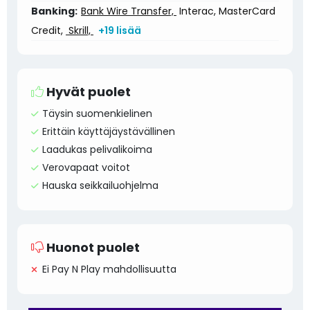
Banking:
Bank Wire Transfer,
Interac,
MasterCard
Credit,
Skrill,
+19 lisää
Hyvät puolet
Täysin suomenkielinen
Erittäin käyttäjäystävällinen
Laadukas pelivalikoima
Verovapaat voitot
Hauska seikkailuohjelma
Huonot puolet
Ei Pay N Play mahdollisuutta