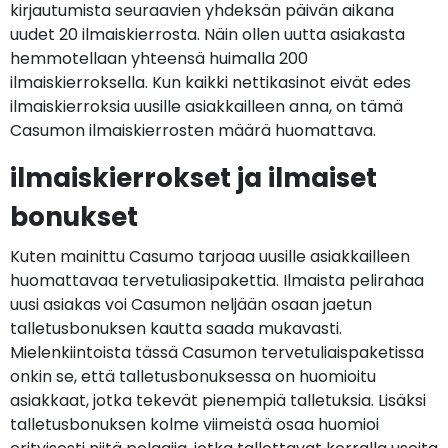
kirjautumista seuraavien yhdeksän päivän aikana
uudet 20 ilmaiskierrosta. Näin ollen uutta asiakasta
hemmotellaan yhteensä huimalla 200
ilmaiskierroksella. Kun kaikki nettikasinot eivät edes
ilmaiskierroksia uusille asiakkailleen anna, on tämä
Casumon ilmaiskierrosten määrä huomattava.
ilmaiskierrokset ja ilmaiset
bonukset
Kuten mainittu Casumo tarjoaa uusille asiakkailleen
huomattavaa tervetuliasipakettia. Ilmaista pelirahaa
uusi asiakas voi Casumon neljään osaan jaetun
talletusbonuksen kautta saada mukavasti.
Mielenkiintoista tässä Casumon tervetuliaispaketissa
onkin se, että talletusbonuksessa on huomioitu
asiakkaat, jotka tekevät pienempiä talletuksia. Lisäksi
talletusbonuksen kolme viimeistä osaa huomioi