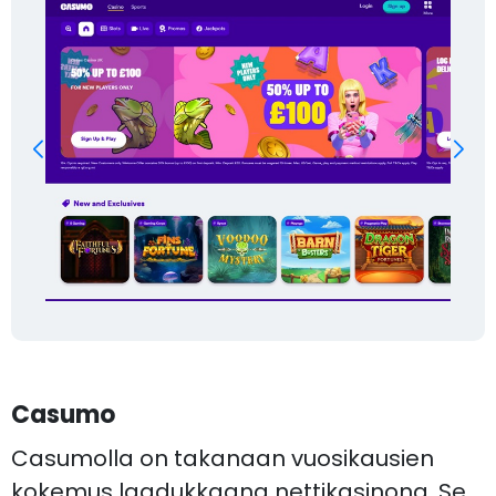
Casumo
Casumolla on takanaan vuosikausien
kokemus laadukkaana nettikasinona. Se