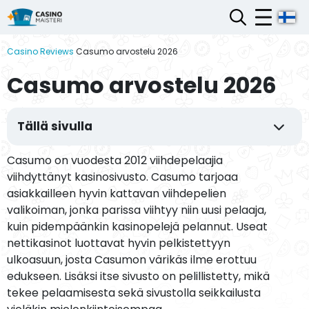
Siirry
Casino Reviews
Casumo arvostelu 2026
sisältöön
Casumo arvostelu 2026
Tällä sivulla
Casumo on vuodesta 2012 viihdepelaajia
viihdyttänyt kasinosivusto. Casumo tarjoaa
asiakkailleen hyvin kattavan viihdepelien
valikoiman, jonka parissa viihtyy niin uusi pelaaja,
kuin pidempäänkin kasinopelejä pelannut. Useat
nettikasinot luottavat hyvin pelkistettyyn
ulkoasuun, josta Casumon värikäs ilme erottuu
edukseen. Lisäksi itse sivusto on pelillistetty, mikä
tekee pelaamisesta sekä sivustolla seikkailusta