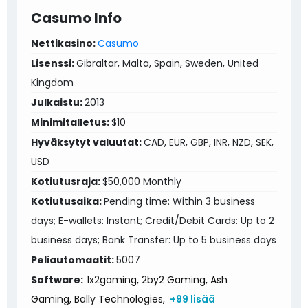
Casumo Info
Nettikasino:
Casumo
Lisenssi:
Gibraltar, Malta, Spain, Sweden, United
Kingdom
Julkaistu:
2013
Minimitalletus:
$10
Hyväksytyt valuutat:
CAD, EUR, GBP, INR, NZD, SEK,
USD
Kotiutusraja:
$50,000 Monthly
Kotiutusaika:
Pending time: Within 3 business
days; E-wallets: Instant; Credit/Debit Cards: Up to 2
business days; Bank Transfer: Up to 5 business days
Peliautomaatit:
5007
Software:
1x2gaming,
2by2 Gaming,
Ash
Gaming,
Bally Technologies,
+99 lisää