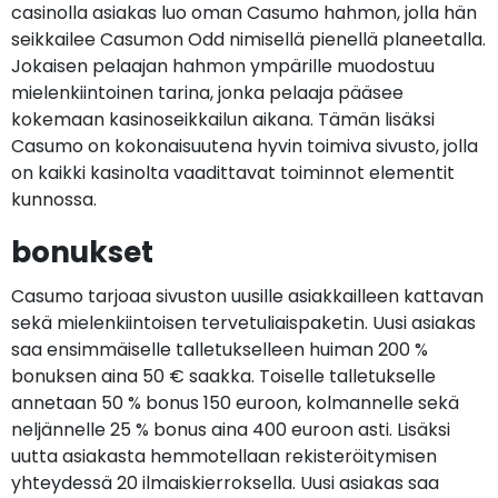
casinolla asiakas luo oman Casumo hahmon, jolla hän
seikkailee Casumon Odd nimisellä pienellä planeetalla.
Jokaisen pelaajan hahmon ympärille muodostuu
mielenkiintoinen tarina, jonka pelaaja pääsee
kokemaan kasinoseikkailun aikana. Tämän lisäksi
Casumo on kokonaisuutena hyvin toimiva sivusto, jolla
on kaikki kasinolta vaadittavat toiminnot elementit
kunnossa.
bonukset
Casumo tarjoaa sivuston uusille asiakkailleen kattavan
sekä mielenkiintoisen tervetuliaispaketin. Uusi asiakas
saa ensimmäiselle talletukselleen huiman 200 %
bonuksen aina 50 € saakka. Toiselle talletukselle
annetaan 50 % bonus 150 euroon, kolmannelle sekä
neljännelle 25 % bonus aina 400 euroon asti. Lisäksi
uutta asiakasta hemmotellaan rekisteröitymisen
yhteydessä 20 ilmaiskierroksella. Uusi asiakas saa