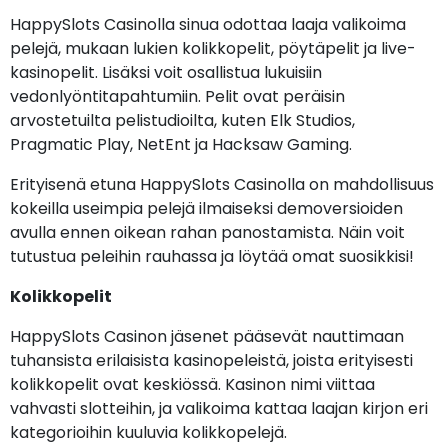
HappySlots Casinolla sinua odottaa laaja valikoima
pelejä, mukaan lukien kolikkopelit, pöytäpelit ja live-
kasinopelit. Lisäksi voit osallistua lukuisiin
vedonlyöntitapahtumiin. Pelit ovat peräisin
arvostetuilta pelistudioilta, kuten Elk Studios,
Pragmatic Play, NetEnt ja Hacksaw Gaming.
Erityisenä etuna HappySlots Casinolla on mahdollisuus
kokeilla useimpia pelejä ilmaiseksi demoversioiden
avulla ennen oikean rahan panostamista. Näin voit
tutustua peleihin rauhassa ja löytää omat suosikkisi!
Kolikkopelit
HappySlots Casinon jäsenet pääsevät nauttimaan
tuhansista erilaisista kasinopeleistä, joista erityisesti
kolikkopelit ovat keskiössä. Kasinon nimi viittaa
vahvasti slotteihin, ja valikoima kattaa laajan kirjon eri
kategorioihin kuuluvia kolikkopelejä.