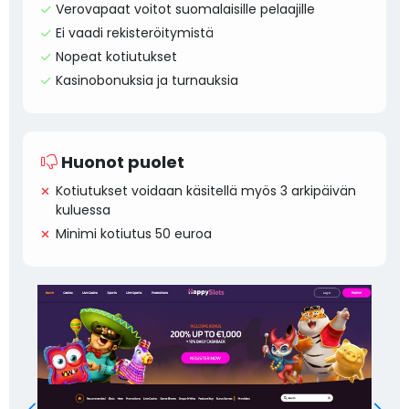
Verovapaat voitot suomalaisille pelaajille
Ei vaadi rekisteröitymistä
Nopeat kotiutukset
Kasinobonuksia ja turnauksia
Huonot puolet
Kotiutukset voidaan käsitellä myös 3 arkipäivän
kuluessa
Minimi kotiutus 50 euroa