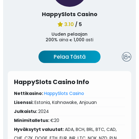
HappySlots Casino
3.10
/ 5
Uuden pelaajan
200%
aina
1,000
asti
€
Pelaa Tästä
HappySlots Casino Info
Nettikasino:
HappySlots Casino
Lisenssi:
Estonia, Kahnawake, Anjouan
Julkaistu:
2024
Minimitalletus:
€20
Hyväksytyt valuutat:
ADA, BCH, BRL, BTC, CAD,
CHF, CZK, DOGE, ETH, EUR, INR, LTC, NOK, NZD, PLN,