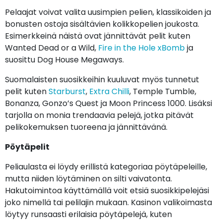
Pelaajat voivat valita uusimpien pelien, klassikoiden ja
bonusten ostoja sisältävien kolikkopelien joukosta.
Esimerkkeinä näistä ovat jännittävät pelit kuten
Wanted Dead or a Wild,
Fire in the Hole xBomb
ja
suosittu Dog House Megaways.
Suomalaisten suosikkeihin kuuluvat myös tunnetut
pelit kuten
Starburst
,
Extra Chilli
, Temple Tumble,
Bonanza, Gonzo’s Quest ja Moon Princess 1000. Lisäksi
tarjolla on monia trendaavia pelejä, jotka pitävät
pelikokemuksen tuoreena ja jännittävänä.
Pöytäpelit
Peliaulasta ei löydy erillistä kategoriaa pöytäpeleille,
mutta niiden löytäminen on silti vaivatonta.
Hakutoimintoa käyttämällä voit etsiä suosikkipelejäsi
joko nimellä tai pelilajin mukaan. Kasinon valikoimasta
löytyy runsaasti erilaisia pöytäpelejä, kuten