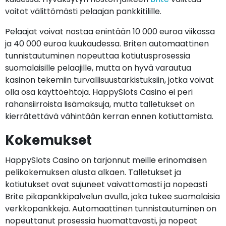
voitot välittömästi pelaajan pankkitilille.
Pelaajat voivat nostaa enintään 10 000 euroa viikossa
ja 40 000 euroa kuukaudessa. Briten automaattinen
tunnistautuminen nopeuttaa kotiutusprosessia
suomalaisille pelaajille, mutta on hyvä varautua
kasinon tekemiin turvallisuustarkistuksiin, jotka voivat
olla osa käyttöehtoja. HappySlots Casino ei peri
rahansiirroista lisämaksuja, mutta talletukset on
kierrätettävä vähintään kerran ennen kotiuttamista.
Kokemukset
HappySlots Casino on tarjonnut meille erinomaisen
pelikokemuksen alusta alkaen. Talletukset ja
kotiutukset ovat sujuneet vaivattomasti ja nopeasti
Brite pikapankkipalvelun avulla, joka tukee suomalaisia
verkkopankkeja. Automaattinen tunnistautuminen on
nopeuttanut prosessia huomattavasti, ja nopeat