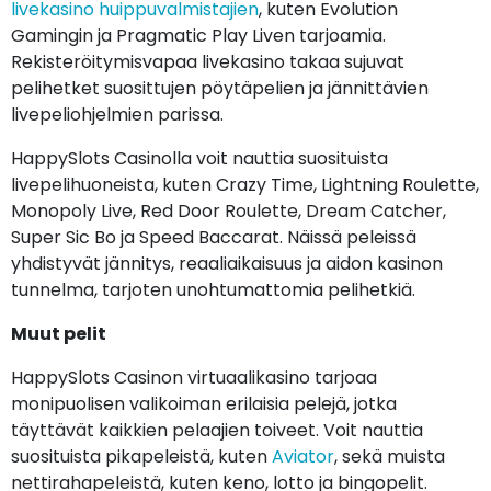
livekasino huippuvalmistajien
, kuten Evolution
Gamingin ja Pragmatic Play Liven tarjoamia.
Rekisteröitymisvapaa livekasino takaa sujuvat
pelihetket suosittujen pöytäpelien ja jännittävien
livepeliohjelmien parissa.
HappySlots Casinolla voit nauttia suosituista
livepelihuoneista, kuten Crazy Time, Lightning Roulette,
Monopoly Live, Red Door Roulette, Dream Catcher,
Super Sic Bo ja Speed Baccarat. Näissä peleissä
yhdistyvät jännitys, reaaliaikaisuus ja aidon kasinon
tunnelma, tarjoten unohtumattomia pelihetkiä.
Muut peli
t
HappySlots Casinon virtuaalikasino tarjoaa
monipuolisen valikoiman erilaisia pelejä, jotka
täyttävät kaikkien pelaajien toiveet. Voit nauttia
suosituista pikapeleistä, kuten
Aviator
, sekä muista
nettirahapeleistä, kuten keno, lotto ja bingopelit.