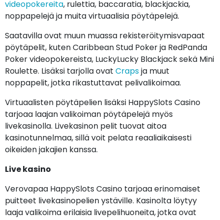
videopokereita
, rulettia, baccaratia, blackjackia,
noppapelejä ja muita virtuaalisia pöytäpelejä.
Saatavilla ovat muun muassa rekisteröitymisvapaat
pöytäpelit, kuten Caribbean Stud Poker ja RedPanda
Poker videopokereista, LuckyLucky Blackjack sekä Mini
Roulette. Lisäksi tarjolla ovat
Craps
ja muut
noppapelit, jotka rikastuttavat pelivalikoimaa.
Virtuaalisten pöytäpelien lisäksi HappySlots Casino
tarjoaa laajan valikoiman pöytäpelejä myös
livekasinolla. Livekasinon pelit tuovat aitoa
kasinotunnelmaa, sillä voit pelata reaaliaikaisesti
oikeiden jakajien kanssa.
Live kasino
Verovapaa HappySlots Casino tarjoaa erinomaiset
puitteet livekasinopelien ystäville. Kasinolta löytyy
laaja valikoima erilaisia livepelihuoneita, jotka ovat