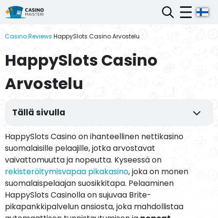
Siirry
Casino Reviews
HappySlots Casino Arvostelu
sisältöön
HappySlots Casino
Arvostelu
Tällä sivulla
HappySlots Casino on ihanteellinen nettikasino
suomalaisille pelaajille, jotka arvostavat
vaivattomuutta ja nopeutta. Kyseessä on
rekisteröitymisvapaa pikakasino
, joka on monen
suomalaispelaajan suosikkitapa. Pelaaminen
HappySlots Casinolla on sujuvaa Brite-
pikapankkipalvelun ansiosta, joka mahdollistaa