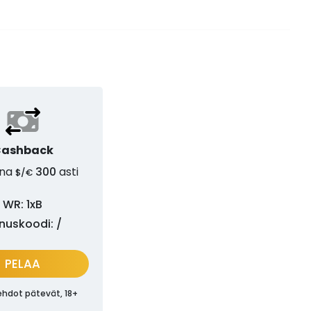
ashback
ina
300
asti
$/€
WR: 1xB
nuskoodi: /
PELAA
hdot pätevät, 18+