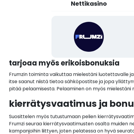
Nettikasino
tarjoaa myös erikoisbonuksia
Frumzin toiminta vaikuttaa mielestäni luotettavalle ja 
itse saanut niistä tietoa sähköpostitse ja jopa yllät
pitää pelaamisesta. Pelaaminen on myös mielestäni m
kierrätysvaatimus ja bonu
Suosittelen myös tutustumaan pelien kierrätysvaatimuks
Frumzi seuraa kierrätysvaatimusten osalta muiden nett
kampanjoihin liittyen, joten pelatessa on hyvä seur