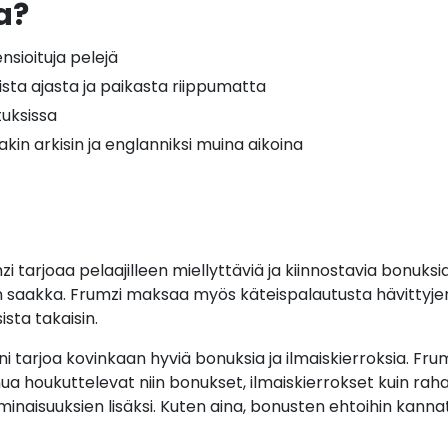
a?
nsioituja pelejä
sta ajasta ja paikasta riippumatta
tuksissa
in arkisin ja englanniksi muina aikoina
i tarjoaa pelaajilleen miellyttäviä ja kiinnostavia bonuksi
 saakka. Frumzi maksaa myös käteispalautusta hävittyjen 
ista takaisin.
 tarjoa kovinkaan hyviä bonuksia ja ilmaiskierroksia. Frum
a houkuttelevat niin bonukset, ilmaiskierrokset kuin rahan
aisuuksien lisäksi. Kuten aina, bonusten ehtoihin kannatt