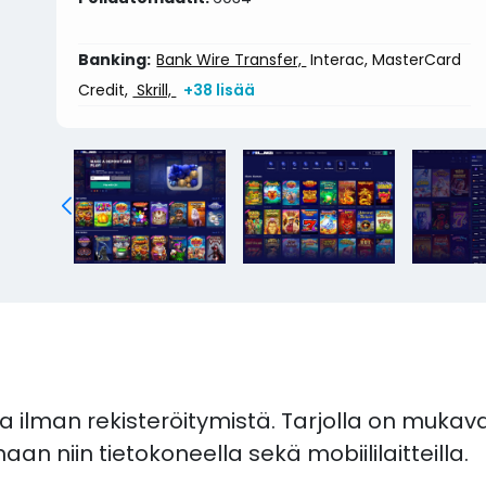
Banking:
Bank Wire Transfer,
Interac,
MasterCard
Credit,
Skrill,
+38 lisää
ta ilman rekisteröitymistä. Tarjolla on mukav
an niin tietokoneella sekä mobiililaitteilla.