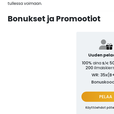
tullessa voimaan.
Bonukset ja Promootiot
Uuden pela
100%
aina
5
$/€
200
ilmaiskier
WR: 35x(B
Bonuskoodi
PELAA
Käyttöehdot päte