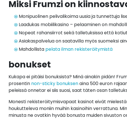
Miksi Frumzi on kiinnostav
Monipuolinen pelivalikoima uusia ja tunnettuja lise
Laadukas mobiilikasino – pelaaminen on mahdolli
Nopeat rahansiirrot sekä talletuksissa että kotiu
Asiakaspalvelua on saatavilla myös suomeksi ainak
Mahdollista
pelata ilman rekisteröitymistä
bonukset
Kukapa ei pitäisi bonuksista? Minä ainakin pidän! Frumz
prosentin
non-sticky bonuksen
aina 500 euron rajaan
peleissä onnetar ei siis suosi, saat täten osan talletuks
Monesti rekisteröitymisvapaat kasinot eivät mielestäni
houkutteleva moniin muihin kasinoihin verrattuna. Minu
minusta ne ovatkin hyvää bonusta muiden sivuston omin