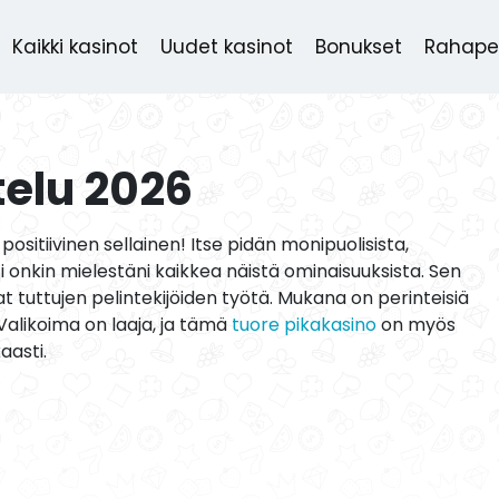
Kaikki kasinot
Uudet kasinot
Bonukset
Rahapel
telu 2026
ositiivinen sellainen! Itse pidän monipuolisista,
i onkin mielestäni kaikkea näistä ominaisuuksista. Sen
vat tuttujen pelintekijöiden työtä. Mukana on perinteisiä
alikoima on laaja, ja tämä
tuore pikakasino
on myös
aasti.