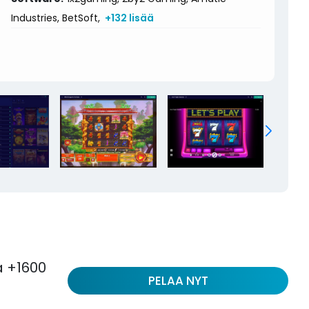
Industries,
BetSoft,
+132 lisää
a +1600
PELAA NYT