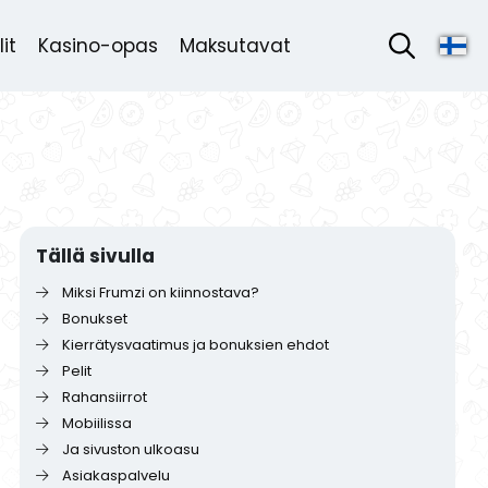
it
Kasino-opas
Maksutavat
Tällä sivulla
Miksi Frumzi on kiinnostava?
Bonukset
Kierrätysvaatimus ja bonuksien ehdot
Pelit
Rahansiirrot
Mobiilissa
Ja sivuston ulkoasu
Asiakaspalvelu