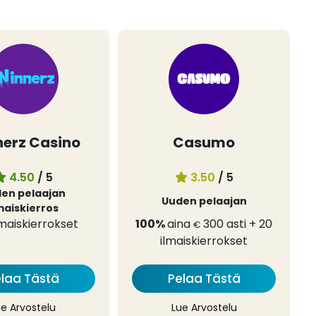
erz Casino
Casumo
4.50
/ 5
3.50
/ 5
en pelaajan
Uuden pelaajan
maiskierros
lmaiskierrokset
100%
aina
300
asti
+ 20
€
ilmaiskierrokset
laa Tästä
Pelaa Tästä
ue Arvostelu
Lue Arvostelu