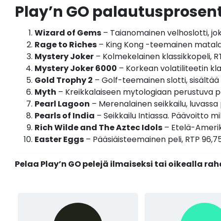
Play’n GO palautusprosent
Wizard of Gems
– Taianomainen velhoslotti, jo
Rage to Riches
– King Kong -teemainen matalan v
Mystery Joker
– Kolmekelainen klassikkopeli, R
Mystery Joker 6000
– Korkean volatiliteetin kl
Gold Trophy 2
– Golf-teemainen slotti, sisältää 
Myth
– Kreikkalaiseen mytologiaan perustuva pe
Pearl Lagoon
– Merenalainen seikkailu, luvassa 
Pearls of India
– Seikkailu Intiassa. Päävoitto m
Rich Wilde and The Aztec Idols
– Etelä-Amerik
Easter Eggs
– Pääsiäisteemainen peli, RTP 96,7
Pelaa Play’n GO pelejä ilmaiseksi tai oikealla rah