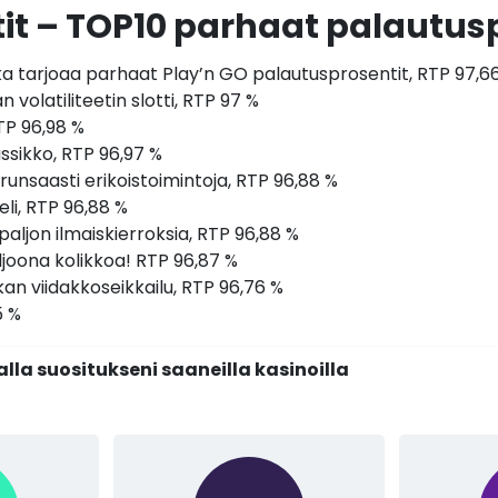
it – TOP10 parhaat palautus
ka tarjoaa parhaat Play’n GO palautusprosentit, RTP 97,6
olatiliteetin slotti, RTP 97 %
TP 96,98 %
assikko, RTP 96,97 %
runsaasti erikoistoimintoja, RTP 96,88 %
li, RTP 96,88 %
paljon ilmaiskierroksia, RTP 96,88 %
iljoona kolikkoa! RTP 96,87 %
an viidakkoseikkailu, RTP 96,76 %
5 %
alla suositukseni saaneilla kasinoilla