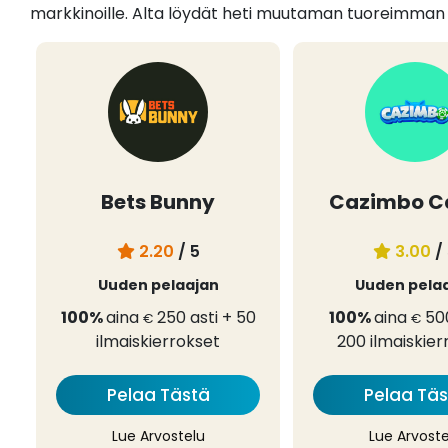
markkinoille. Alta löydät heti muutaman tuoreimman 
Bets Bunny
Cazimbo C
2.20
/ 5
3.00
/
Uuden pelaajan
Uuden pela
100%
aina
250
asti
+ 50
100%
aina
50
€
€
ilmaiskierrokset
200
ilmaiskier
Pelaa Tästä
Pelaa Täs
Lue Arvostelu
Lue Arvoste