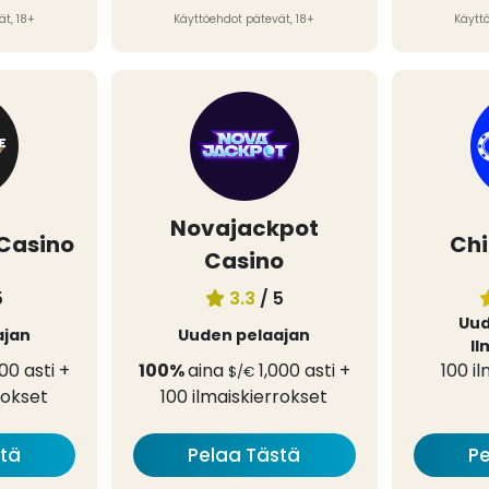
t, 18+
Käyttöehdot pätevät, 18+
Käytt
Novajackpot
 Casino
Chi
Casino
5
3.3
/ 5
Uud
ajan
Uuden pelaajan
Il
000
asti
+
100%
aina
1,000
asti
+
100
i
$/€
rokset
100
ilmaiskierrokset
tä
Pelaa Tästä
Pe