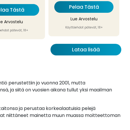
Pelaa Tästä
laa Tästä
Lue Arvostelu
ue Arvostelu
Käyttöehdot pätevät, 18+
öehdot pätevät, 18+
Lataa lisää
htiö perustettiin jo vuonna 2001, mutta
nsä, ja siitä on vuosien aikana tullut yksi maailman
taitonsa ja perustaa korkealaatuisia pelejä
ne ovat niittäneet mainetta muun muassa moitteettoman