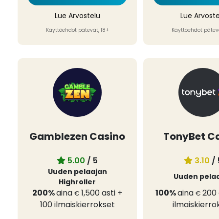
Lue Arvostelu
Lue Arvoste
Käyttöehdot pätevät, 18+
Käyttöehdot pätevä
Gamblezen Casino
TonyBet C
5.00
/ 5
3.10
/ 
Uuden pelaajan
Uuden pela
Highroller
200%
aina
1,500
asti
+
100%
aina
200
€
€
100
ilmaiskierrokset
ilmaiskierro