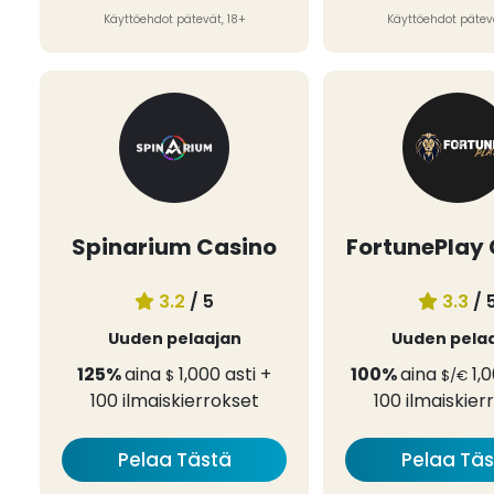
Käyttöehdot pätevät, 18+
Käyttöehdot pätevä
Spinarium Casino
FortunePlay
3.2
/ 5
3.3
/ 
Uuden pelaajan
Uuden pela
125%
aina
1,000
asti
+
100%
aina
1,
$
$/€
100
ilmaiskierrokset
100
ilmaiskier
Pelaa Tästä
Pelaa Täs