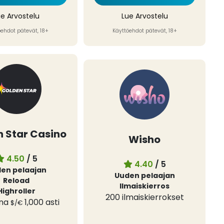
ue Arvostelu
Lue Arvostelu
öehdot pätevät, 18+
Käyttöehdot pätevät, 18+
 Star Casino
Wisho
4.50
/ 5
4.40
/ 5
en pelaajan
Uuden pelaajan
Reload
Ilmaiskierros
Highroller
200
ilmaiskierrokset
ina
1,000
asti
$/€