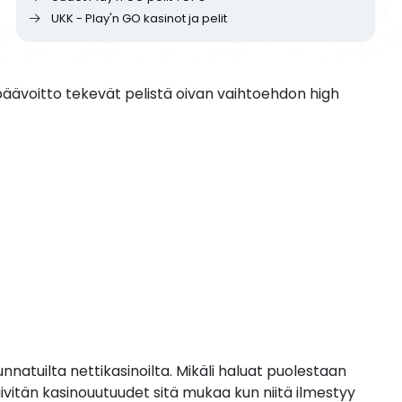
UKK - Play'n GO kasinot ja pelit
 päävoitto tekevät pelistä oivan vaihtoehdon high
unnatuilta nettikasinoilta. Mikäli haluat puolestaan
äivitän kasinouutuudet sitä mukaa kun niitä ilmestyy