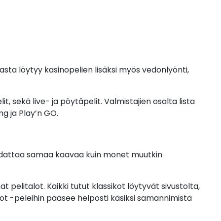
nasta löytyy kasinopelien lisäksi myös vedonlyönti,
t, sekä live- ja pöytäpelit. Valmistajien osalta lista
ng ja Play’n GO.
noudattaa samaa kaavaa kuin monet muutkin
pelitalot. Kaikki tutut klassikot löytyvät sivustolta,
pot -peleihin pääsee helposti käsiksi samannimistä