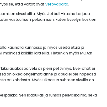
myös se, että voitot ovat
verovapaita
.
aamisen sivustoilta. Myös Jetbull -kasino tarjoaa
aketin vastuullisen pelaamisen, kuten kyselyn koskien
llä kasinolla kunnossa ja myös useita etuja ja
mainiosti kaikilla laitteilla. Tietenkin myös MGA:n
rkiksi asiakaspalvelu oli pieni pettymys. Live-chat ei
eessä on oikea ongelmatilanne ja apua ei ole nopeasti
easta eri kohdasta. Myös ulkoasun suhteen sivuilla on
ipaikka. Sen laadukas ja runsas pelivalikoima, sekä