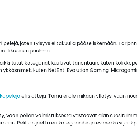
ri pelejä, joten tylsyys ei takuulla pääse iskemään. Tarjon
nettikasinon puoleen.
ikki tutut kategoriat kuuluvat tarjontaan, kuten kolikkopeli
n ykkösnimet, kuten NetEnt, Evolution Gaming, Microgami
kkopelejä
eli slotteja. Tämä ei ole mikään yllätys, vaan 
ty, vaan pelien valmistuksesta vastaavat alan suosituimmat 
aan. Pelit on jaettu eri kategorioihin ja esimerkiksi jack