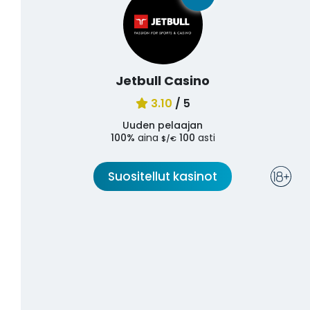
Jetbull Casino
3.10
/ 5
Uuden pelaajan
100%
aina
100
asti
$/€
Suositellut kasinot