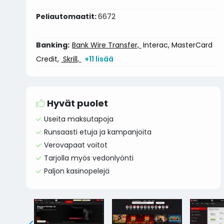
Peliautomaatit:
6672
Banking:
Bank Wire Transfer,
Interac,
MasterCard
Credit,
Skrill,
+11 lisää
Hyvät puolet
Useita maksutapoja
Runsaasti etuja ja kampanjoita
Verovapaat voitot
Tarjolla myös vedonlyönti
Paljon kasinopelejä