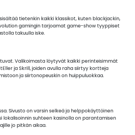
sisältää tietenkin kaikki klassikot, kuten blackjackin,
i Evolution gamingin tarjoamat game-show tyyppiset
stolla takuulla iske.
hoituvat. Valikoimasta löytyvät kaikki perinteisimmät
er ja Skrill, joiden avulla raha siirtyy kortteja
istoon ja siirtonopeuskin on huippuluokkaa.
ssa. Sivusto on varsin selkeä ja helppokäyttöinen
i lokalisoinnin suhteen kasinolla on parantamisen
jille jo pitkän aikaa.