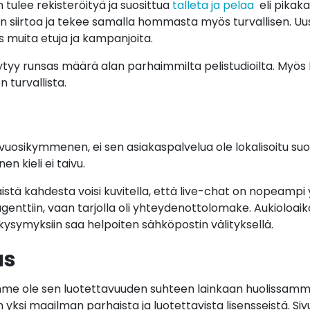
n tulee rekisteröityä ja suosittua
talleta ja pelaa
eli pikaka
en siirtoa ja tekee samalla hommasta myös turvallisen. Uusi
s muita etuja ja kampanjoita.
 löytyy runsas määrä alan parhaimmilta pelistudioilta. Myös
n turvallista.
li vuosikymmenen, ei sen asiakaspalvelua ole lokalisoitu suo
en kieli ei taivu.
Näistä kahdesta voisi kuvitella, että live-chat on nopeam
enttiin, vaan tarjolla oli yhteydenottolomake. Aukioloaiko
 ja kysymyksiin saa helpoiten sähköpostin välityksellä.
us
 Emme ole sen luotettavuuden suhteen lainkaan huolissamme
on yksi maailman parhaista ja luotettavista lisensseistä. S