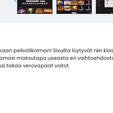
an pelivalikoiman! Sivuilta löytyvät niin kla
luamasi maksutapa useasta eri vaihtoehdost
si takaa verovapaat voitot.