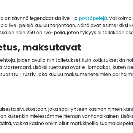
ka on täynnä legendaarisia live- ja
pöytäpelejä
. Valikoima 
pia live-pelejä kuuluu tarjontaan. Näitä ovat esimerkiks
a on noin 250 eri live-peliä, joten tylsyys ei tälläkään osa
lletus, maksutavat
oehtoja, joiden avulla niin talletukset kuin kotiutuksetkin 
ja Mastercard. Lisäksi tuettuna ovat e-lompakot, kuten NetEll
 suosittu Trustly, joka kuuluu maksumenetelmien parhaimm
aisesta sivustostaan, joka sopii yhteen kasinon nimen kan
l on kuitenkin mielestämme hieman vanhanaikainen. Lisäks
äältä, vaikka kasino onkin ollut markkinoilla suomalaispelaa