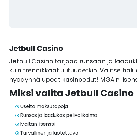
Jetbull Casino
Jetbull Casino tarjoaa runsaan ja laadukka
kuin trendikkäät uutuudetkin. Valitse ha
hyödynnä upeat kasinoedut! MGA:n lisens
Miksi valita Jetbull Casino
Useita maksutapoja
Runsas ja laadukas pelivalikoima
Maltan lisenssi
Turvallinen ja luotettava