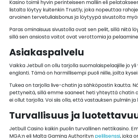
Kasino toimii hyvin perinteiseen malliin eli pelataksee
listalta löytyy kuitenkin Trustly, joka nopeuttaa rahoj
arvoinen tervetuliaisbonus ja löytyypä sivustolta myö
Paras ominaisuus sivustolla ovat sen pelit, sillä niitä
sillä sen ansiosta voitot ovat verottomia ja pelaamine
Asiakaspalvelu
Vaikka Jetbull on ollu tarjolla suomalaispelaajille jo y
englanti. Tämä on harmillisempi puoli niille, joilta kysein
Tukea on tarjolla live-chatin ja sähköpostin kautta. 
pettyneitä, sillä emme saaneet heti yhteyttä chatin ag
ei ollut tarjolla. Voi siis olla, että vastauksen pulmiin
Turvallisuus ja luotettavu
Jetbull Casino kaikin puolin turvallinen nettikasino.
MGA:n eli Malta Gaming Authorityn
pelilisenssi
, joka 