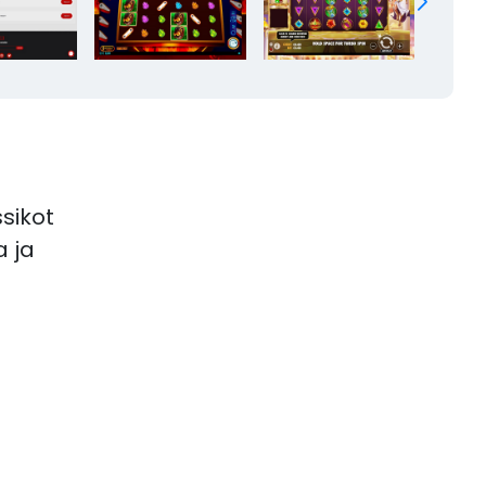
ssikot
a ja