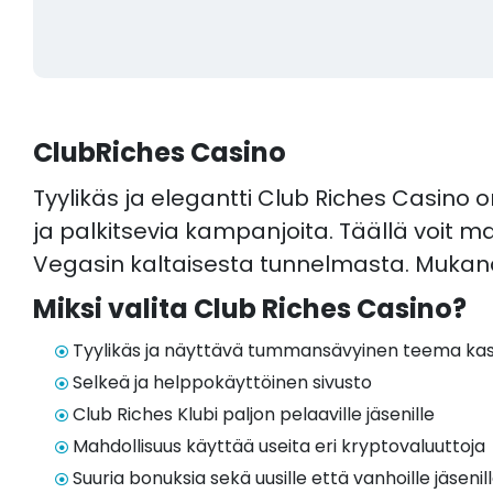
ClubRiches Casino
Tyylikäs ja elegantti Club Riches Casino
ja palkitsevia kampanjoita. Täällä voit ma
Vegasin kaltaisesta tunnelmasta. Mukan
Miksi valita Club Riches Casino?
Tyylikäs ja näyttävä tummansävyinen teema kas
Selkeä ja helppokäyttöinen sivusto
Club Riches Klubi paljon pelaaville jäsenille
Mahdollisuus käyttää useita eri kryptovaluuttoja
Suuria bonuksia sekä uusille että vanhoille jäsenil