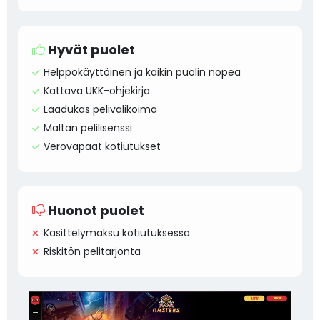
Hyvät puolet
Helppokäyttöinen ja kaikin puolin nopea
Kattava UKK-ohjekirja
Laadukas pelivalikoima
Maltan pelilisenssi
Verovapaat kotiutukset
Huonot puolet
Käsittelymaksu kotiutuksessa
Riskitön pelitarjonta