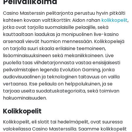
Pelivalikoima
Casino Masterssin pelitarjonta perustuu hyvin pitkälti
kahteen kovaan valttikorttiin: Aidon rahan
kolikkopelit
,
jotka ovat tarjolla suomalaisille pelaajille, sekä
kauttaaltaan laadukas ja monipuolinen live-kasino
arsenaali vievät huomion mennessään. Kolikkopelejä
on tarjolla suuri skaala erilaisine teemoineen,
lisäominaisuuksineen sekä mekaniikkoineen. Live
puolella taas viihdetarjonnasta vastaa ensisijaisesti
pelivalmistajien legenda Evolution Gaming, jonka
audiovisuaalinen ja teknologinen taitavuus on vailla
vertaansa. Itse peliaula on helppolukuinen, ja se
tarjoaa useita suodatuskategorioita, sekä toimivan
hakuominaisuuden.
Kolikkopelit
Kolikkopelit, eli slotit tai hedelmäpelit, ovat suuressa
valokeilassa Casino Masterssilla. Saamme kolikkopelit