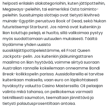
helposti erilaisiin alakategorioihin, kuten jättipotteihin,
Megaways-peleihin, tai esimerkiksi Osta toiminto-
peleihin. Suosituimpia slotteja ovat tietysti ikivihreä
muinais-Egyptiin perustuva Book of Dead, sekä hiukan
futuristisempi Starburst. Jos nämä ovat kuitenkin jo
liian koluttuja pelejä, ei huolta, sillä valikoimaa pystyy
myös suodattamaan uutuuden mukaisesti. Täältä
löydämme yhden uusista
suosikkijättipottipeleistämme, eli Frost Queen
Jackpots-pelin. Jos kuitenkin jääkuningattaren
maailma on liian hyytävää, voimme siirtyä suoraan
Australian rannalle kokeilemaan onneamme Bondi
Break-kolikkopelin parissa. Aussidollareilla ei tarvitse
kuitenkaan maksella, vaan euro on läpikohtaisesti
hyväksytty valuutta Casino Masterssilla. Oli pelaajan
valinta mikä tahansa, on pelikokemus varmasti
teknillisesti saumaton, teemaltaan jännittävä ja
tietysti palautusprosentiltaan antoisa.