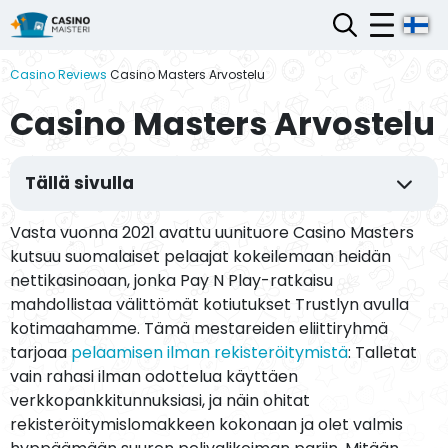
Siirry
Casino Reviews
Casino Masters Arvostelu
sisältöön
Casino Masters Arvostelu
Tällä sivulla
Vasta vuonna 2021 avattu uunituore Casino Masters
kutsuu suomalaiset pelaajat kokeilemaan heidän
nettikasinoaan, jonka Pay N Play-ratkaisu
mahdollistaa välittömät kotiutukset Trustlyn avulla
kotimaahamme. Tämä mestareiden eliittiryhmä
tarjoaa
pelaamisen ilman rekisteröitymistä
: Talletat
vain rahasi ilman odottelua käyttäen
verkkopankkitunnuksiasi, ja näin ohitat
rekisteröitymislomakkeen kokonaan ja olet valmis