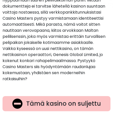
hyppäämään suuren pelivalikoiman pariin. Mitään
dokumentteja ei tarvitse lähetellä kasinon suuntaan
voittoja nostaessa, sillä verkkopankkitunnuksistasi
Casino Masters pystyy varmistamaan identiteettisi
automaattisesti. Mikä parasta, nämä voitot sitten
nautitaan verovapaana, kiitos arvokkaan Maltan
pelilisenssin, joka myös varmistaa erittäin turvallisen
pelipaikan jokaiselle kotimaamme asiakkaalle.
Vaikka kyseessä on uusi nettikasino, on tämän
nettikasinon operaattori, Genesis Global Limited, jo
kokenut konkari rahapelimaailmassa. Pystyykö
Casino Masters siis hyödyntämään raudanlujaa
kokemustaan, yhdistäen sen moderneihin
ratkaisuihin?
Tämä kasino on suljettu