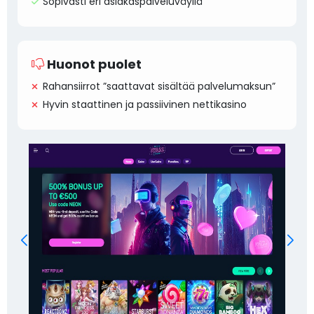
Sopivasti eri asiakaspalveluväyliä
Huonot puolet
Rahansiirrot ”saattavat sisältää palvelumaksun”
Hyvin staattinen ja passiivinen nettikasino