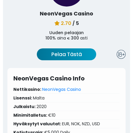
NeonVegas Casino
2.70
/ 5
Uuden pelaajan
100%
aina
300
asti
€
Pelaa Tästä
NeonVegas Casino Info
Nettikasino:
NeonVegas Casino
Lisenssi:
Malta
Julkaistu:
2020
Minimitalletus:
€10
Hyväksytyt valuutat:
EUR, NOK, NZD, USD
Kotiutusraja:
€5,000 Daily