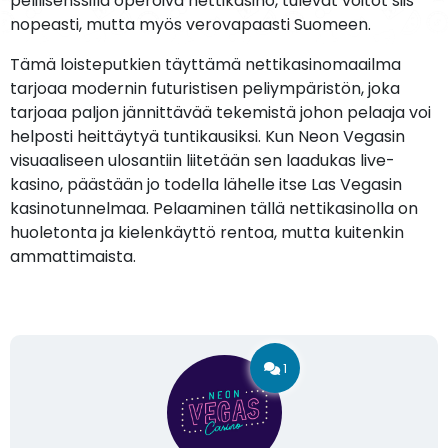
pelilisenssillä operoiva nettikasino, tulevat voitot siis
nopeasti, mutta myös verovapaasti Suomeen.
Tämä loisteputkien täyttämä nettikasinomaailma
tarjoaa modernin futuristisen peliympäristön, joka
tarjoaa paljon jännittävää tekemistä johon pelaaja voi
helposti heittäytyä tuntikausiksi. Kun Neon Vegasin
visuaaliseen ulosantiin liitetään sen laadukas live-
kasino, päästään jo todella lähelle itse Las Vegasin
kasinotunnelmaa. Pelaaminen tällä nettikasinolla on
huoletonta ja kielenkäyttö rentoa, mutta kuitenkin
ammattimaista.
1