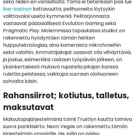
sekä niiden eri variaatioita. Tämä ei tietenkään pois lue
live-kasinon
kattavuutta, pelihuoneita löytyykin
valittavaksi useita kymmeniä. Pelitarjonnasta
vastaavat pääasiallisesti Evolution Gaming sekä
Pragmatic Play. Molemmissa tapauksissa studiot on
rakennettu hyödyntäen tämän hetken
huipputeknologiaa, aina kameroista mikrofoneihin
sekä valoihin. Ammattijakajat osaavat olla viihdyttäviä,
ja joskus, esimerkiksi raskaan työpäivän jälkeen, on
yksinkertaisesti mukava rupatella jakajan kanssa
rulettia pelatessa, vaikkapa suoraan olohuoneen
sohvalta käsin.
Rahansiirrot; kotiutus, talletus,
maksutavat
Maksutapajärjestelmänä toimii Trustlyn kautta toimiva
suora pankkisiirto. Neon Vegas on rakennettu tämän
järjestelmän ympärille. He, joilla on pääsy