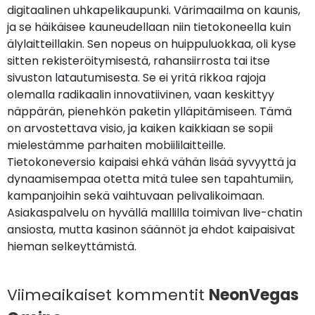
digitaalinen uhkapelikaupunki. Värimaailma on kaunis,
ja se häikäisee kauneudellaan niin tietokoneella kuin
älylaitteillakin. Sen nopeus on huippuluokkaa, oli kyse
sitten rekisteröitymisestä, rahansiirrosta tai itse
sivuston latautumisesta. Se ei yritä rikkoa rajoja
olemalla radikaalin innovatiivinen, vaan keskittyy
näppärän, pienehkön paketin ylläpitämiseen. Tämä
on arvostettava visio, ja kaiken kaikkiaan se sopii
mielestämme parhaiten mobiililaitteille.
Tietokoneversio kaipaisi ehkä vähän lisää syvyyttä ja
dynaamisempaa otetta mitä tulee sen tapahtumiin,
kampanjoihin sekä vaihtuvaan pelivalikoimaan.
Asiakaspalvelu on hyvällä mallilla toimivan live-chatin
ansiosta, mutta kasinon säännöt ja ehdot kaipaisivat
hieman selkeyttämistä.
Viimeaikaiset kommentit
NeonVegas