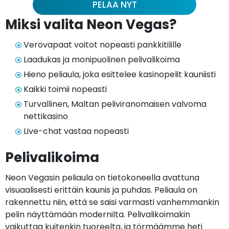
PELAA NYT
Miksi valita Neon Vegas?
Verovapaat voitot nopeasti pankkitilille
Laadukas ja monipuolinen pelivalikoima
Hieno peliaula, joka esittelee kasinopelit kauniisti
Kaikki toimii nopeasti
Turvallinen, Maltan peliviranomaisen valvoma
nettikasino
Live-chat vastaa nopeasti
Pelivalikoima
Neon Vegasin peliaula on tietokoneella avattuna
visuaalisesti erittäin kaunis ja puhdas. Peliaula on
rakennettu niin, että se saisi varmasti vanhemmankin
pelin näyttämään modernilta. Pelivalikoimakin
vaikuttaa kuitenkin tuoreelta, ja törmäämme heti