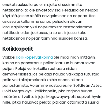
ensikatsauksella peleihin, joita ei useimmilta
nettikasinoilta ole löydettävissä. Peliaulaa on helppo
käyttää, ja sen sisällä navigoiminen on nopeaa. Itse
asiassa uskallamme sanoa peliaulan olevan
latausajoiltaan yksi nopeimmista testaamiemme
nettikasinoiden joukossa, ja se on linjassa koko
nettikasinon nopean toiminnallisuuden kanssa.
Kolikkopelit
Vaikkei
kolikkopelivalikoima
ole maailman mittavin,
kasino on panostanut pelien laatuun huomattavan
paljon. Pelejä voi kokeilla rauhassa niiden
demoversioissa, jos pelaaja haluaa vaikkapa tutustua
pelin voittolinjamekaniikkoihin ennen oikeaa
panostamista. Voisimme nostaa esille iSoftBetin Aztec
Gold Megaways -kolikkopelin, joka tarjoaa hurjan
määrän eri voittolinjoja. Megaways-pelit sopivat hyvin
niille, jotka haluavat pelata pitkään ottamatta suuria