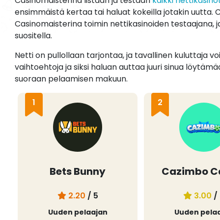
Casinomaisterina listaan ja testaan
kaikki nettikasino
ensimmäistä kertaa tai haluat kokeilla jotakin uutta. Ca
Casinomaisterina toimin nettikasinoiden testaajana, ja
suositella.
Netti on pullollaan tarjontaa, ja tavallinen kuluttaja 
vaihtoehtoja ja siksi haluan auttaa juuri sinua löytämä
suoraan pelaamisen makuun.
1
2
Bets Bunny
Cazimbo C
2.20
/ 5
3.00
/
Uuden pelaajan
Uuden pela