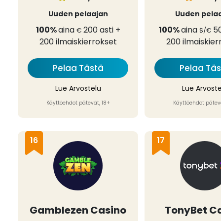
Uuden pelaajan
Uuden pela
100%
aina
200
asti
+
100%
aina
5
€
$/€
200
ilmaiskierrokset
200
ilmaiskier
Pelaa Tästä
Pelaa Täs
Lue Arvostelu
Lue Arvoste
Käyttöehdot pätevät, 18+
Käyttöehdot pätevä
16
17
Gamblezen Casino
TonyBet C