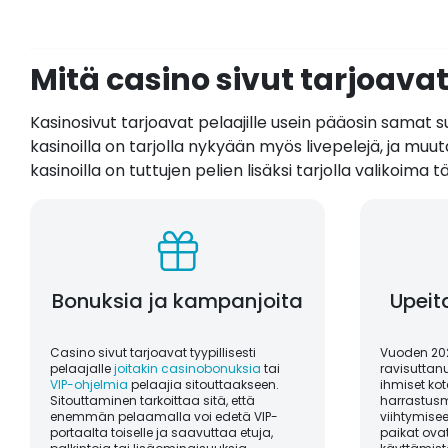
Mitä casino sivut tarjoavat
Kasinosivut tarjoavat pelaajille usein pääosin samat suo
kasinoilla on tarjolla nykyään myös livepelejä, ja mu
kasinoilla on tuttujen pelien lisäksi tarjolla valikoima 
Bonuksia ja kampanjoita
Upeit
Casino sivut tarjoavat tyypillisesti
Vuoden 20
pelaajalle
joitakin casinobonuksia
tai
ravisuttanu
VIP-ohjelmia
pelaajia sitouttaakseen.
ihmiset kot
Sitouttaminen tarkoittaa sitä, että
harrastus
enemmän pelaamalla voi edetä VIP-
viihtymisee
portaalta toiselle ja saavuttaa etuja,
paikat ovat