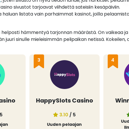
t
, joten sivusto on hyvä tiedon lähde, jos harkitset pelaam
sino sivustot tarjoavat viihdettä sateisiin kesäpäiviin.
 haluan listata vain parhaimmat kasinot, joilla pelaamista
voi helposti hämmentyä tarjonnan määrästä. On vaikeaa ja ai
än juuri sinulle mieleisimmän pelipaikan netissä. Kokeilen,
3
4
asino
HappySlots Casino
Winn
 5
3.10
/ 5
Uud
ajan
Uuden pelaajan
Il