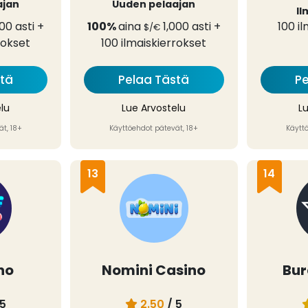
ajan
Uuden pelaajan
Il
000
asti
+
100%
aina
1,000
asti
+
100
i
$/€
rokset
100
ilmaiskierrokset
tä
Pelaa Tästä
Pe
lu
Lue Arvostelu
L
t, 18+
Käyttöehdot pätevät, 18+
Käytt
13
14
no
Nomini Casino
Bur
5
2.50
/ 5