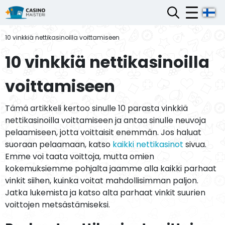
Siirry
10 vinkkiä nettikasinoilla voittamiseen
sisältöön
10 vinkkiä nettikasinoilla
voittamiseen
Tämä artikkeli kertoo sinulle 10 parasta vinkkiä
nettikasinoilla voittamiseen ja antaa sinulle neuvoja
pelaamiseen, jotta voittaisit enemmän. Jos haluat
suoraan pelaamaan, katso
kaikki nettikasinot
sivua.
Emme voi taata voittoja, mutta omien
kokemuksiemme pohjalta jaamme alla kaikki parhaat
vinkit siihen, kuinka voitat mahdollisimman paljon.
Jatka lukemista ja katso alta parhaat vinkit suurien
voittojen metsästämiseksi.