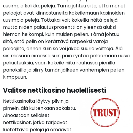
uusimpia kolikkopelejä. Tämä johtuu siitä, että monet
pelaajat ovat kiinnostuneita kokeilemaan kasinoiden
uusimpia pelejä. Tottakai voit kokeilla näitä pelejä,
mutta niiden palautusprosentti on yleensä aluksi
hieman heikompi, kuin muiden pelien. Tämä johtuu
siitä, että pelin on kerättävä tarpeeksi varoja
pelaajilta, ennen kuin se voi jakaa suuria voittoja. Älä
siis missään nimessä suin päin ryntää pelaamaan uusia
peliuutuuksia, vaan kokeile niitä rauhassa pienillä
panoksilla ja siirry tämän jälkeen vanhempien pelien
kimppuun.
Valitse nettikasino huolellisesti
Nettikasinoita löytyy pilvin ja
pimein, älä kuitenkaan sokaistu.
Ainoastaan sellaiset
nettikasinot, jotka tarjoavat
luotettavia pelejä ja omaavat