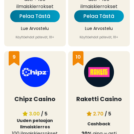
ilmaiskierrokset
ilmaiskierrokset
Pelaa Tästä
Pelaa Tästä
Lue Arvostelu
Lue Arvostelu
Käyttöehdot pätevät, 18+
Käyttöehdot pätevät, 18+
9
10
Chipz Casino
Raketti Casino
3.00
/ 5
2.70
/ 5
Uuden pelaajan
Cashback
Ilmaiskierros
100
ilmaiskierrokset
20%
aina
∞
asti