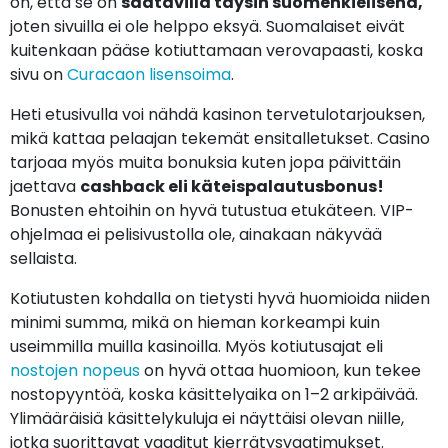
on, että se on
saatavilla täysin suomenkielisenä,
joten sivuilla ei ole helppo eksyä. Suomalaiset eivät
kuitenkaan pääse kotiuttamaan verovapaasti, koska
sivu on
Curacaon lisensoima
.
Heti etusivulla voi nähdä kasinon tervetulotarjouksen,
mikä kattaa pelaajan tekemät ensitalletukset. Casino
tarjoaa myös muita bonuksia kuten jopa päivittäin
jaettava
cashback eli käteispalautusbonus!
Bonusten ehtoihin on hyvä tutustua etukäteen. VIP-
ohjelmaa ei pelisivustolla ole, ainakaan näkyvää
sellaista.
Kotiutusten kohdalla on tietysti hyvä huomioida niiden
minimi summa, mikä on hieman korkeampi kuin
useimmilla muilla kasinoilla. Myös kotiutusajat eli
nostojen nopeus
on hyvä ottaa huomioon, kun tekee
nostopyyntöä, koska käsittelyaika on 1–2 arkipäivää.
Ylimääräisiä käsittelykuluja ei näyttäisi olevan niille,
jotka suorittavat vaaditut kierrätysvaatimukset.