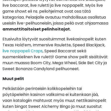
live baccarat, live ruletti ja live noppapelit. Myös live
game showt eli ns. peliohjelmat ovat osa tätä
kategoriaa. Pelaajalle avautuu mahdollisuus osallistua
useisiin live-pelihuoneisiin, joissa peliä ovat ohjaamassa
ammattitaitoiset pelinhoitajat.
Etusivulta löytyvät suosituimmat livekasinopelit kuten
Texas Hold’em, Immersive Roulette, Speed Blackjack,
live noppapeli Craps
, Speed Baccarat sekä
suomenkielinen live ruletti! Game show pelit sisältävät
muun muassa Boom City, Mega Wheel, Side Bet City ja
Sweet Bonanza Candyland pelihuoneet.
Muut pelit
Pelkästään perinteisiin kolikkopeleihin tai
pöytäpeleihin kasinon valikoima ei kuitenkaan jää,
vaan katalogiin mahtuvat myös muut nettikasinopelit
kuten bingot Sweet Alchemy Bingo ja muut suositut