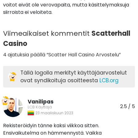
voitot eivät ole verovapaita, mutta käsittelymaksuja
siirroista ei veloiteta.
Viimeaikaiset kommentit
Scatterhall
Casino
4 ajatuksia päällä “Scatter Hall Casino Arvostelu”
Tällä logolla merkityt käyttäjäarvostelut
ovat syndikoituja osoitteesta
LCB.org
Vanilipas
2.5 / 5
LCB Käyttäjä
23 maaliskuun 2023
Rekisteröidyin tänne kaksi viikkoa sitten.
Ensivaikutelma on hämmennystä. Vaikka