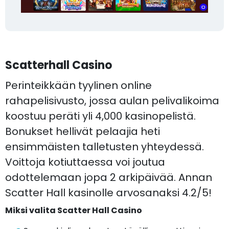
Scatterhall Casino
Perinteikkään tyylinen online
rahapelisivusto, jossa aulan pelivalikoima
koostuu peräti yli 4,000 kasinopelistä.
Bonukset hellivät pelaajia heti
ensimmäisten talletusten yhteydessä.
Voittoja kotiuttaessa voi joutua
odottelemaan jopa 2 arkipäivää. Annan
Scatter Hall kasinolle arvosanaksi 4.2/5!
Miksi valita
Scatter Hall Casino