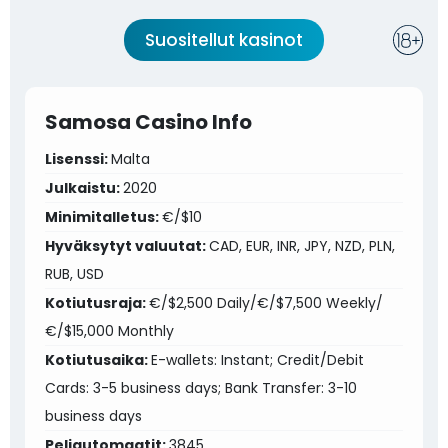
Suositellut kasinot
Samosa Casino Info
Lisenssi:
Malta
Julkaistu:
2020
Minimitalletus:
€/$10
Hyväksytyt valuutat:
CAD, EUR, INR, JPY, NZD, PLN,
RUB, USD
Kotiutusraja:
€/$2,500 Daily/€/$7,500 Weekly/
€/$15,000 Monthly
Kotiutusaika:
E-wallets: Instant; Credit/Debit
Cards: 3-5 business days; Bank Transfer: 3-10
business days
Peliautomaatit:
3845