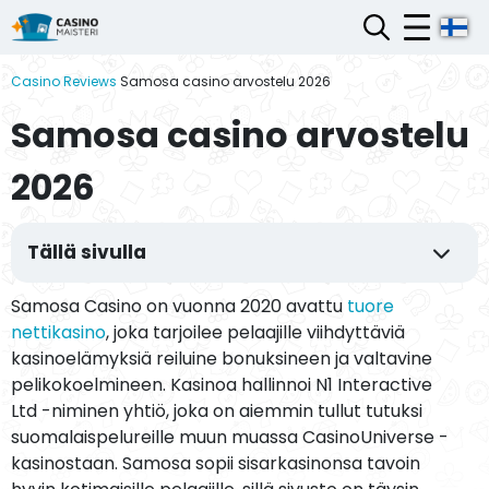
Siirry
Casino Reviews
Samosa casino arvostelu 2026
sisältöön
Samosa casino arvostelu
2026
Tällä sivulla
Samosa Casino on vuonna 2020 avattu
tuore
nettikasino
, joka tarjoilee pelaajille viihdyttäviä
kasinoelämyksiä reiluine bonuksineen ja valtavine
pelikokoelmineen. Kasinoa hallinnoi N1 Interactive
Ltd -niminen yhtiö, joka on aiemmin tullut tutuksi
suomalaispelureille muun muassa CasinoUniverse -
kasinostaan. Samosa sopii sisarkasinonsa tavoin