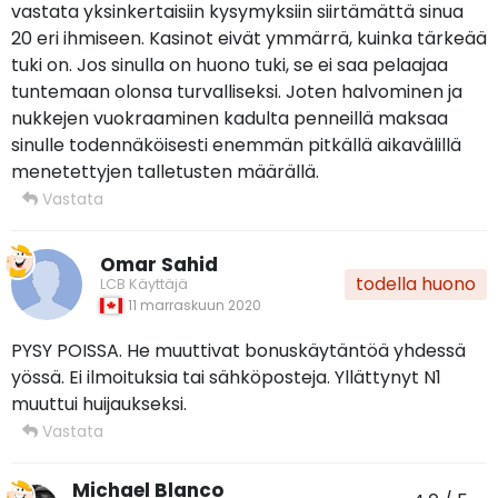
vastata yksinkertaisiin kysymyksiin siirtämättä sinua
20 eri ihmiseen. Kasinot eivät ymmärrä, kuinka tärkeää
tuki on. Jos sinulla on huono tuki, se ei saa pelaajaa
tuntemaan olonsa turvalliseksi. Joten halvominen ja
nukkejen vuokraaminen kadulta penneillä maksaa
sinulle todennäköisesti enemmän pitkällä aikavälillä
menetettyjen talletusten määrällä.
Vastata
Omar Sahid
todella huono
LCB Käyttäjä
11 marraskuun 2020
PYSY POISSA. He muuttivat bonuskäytäntöä yhdessä
yössä. Ei ilmoituksia tai sähköposteja. Yllättynyt N1
muuttui huijaukseksi.
Vastata
Michael Blanco