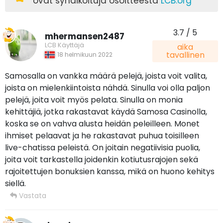
ovat syndikoituja osoitteesta
LCB.org
3.7 / 5
mhermansen2487
LCB Käyttäjä
aika
tavallinen
18 helmikuun 2022
Samosalla on vankka määrä pelejä, joista voit valita,
joista on mielenkiintoista nähdä. Sinulla voi olla paljon
pelejä, joita voit myös pelata. Sinulla on monia
kehittäjiä, jotka rakastavat käydä Samosa Casinolla,
koska se on vahva alusta heidän peleilleen. Monet
ihmiset pelaavat ja he rakastavat puhua toisilleen
live-chatissa peleistä. On joitain negatiivisia puolia,
joita voit tarkastella joidenkin kotiutusrajojen sekä
rajoitettujen bonuksien kanssa, mikä on huono kehitys
siellä.
Vastata