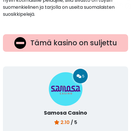
hyvin kotimaisille pelaajille, sillä sivusto on täysin
suomenkielinen ja tarjolla on useita suomalaisten
suosikkipelejä.
Tämä kasino on suljettu
5
Samosa Casino
2.10
/ 5