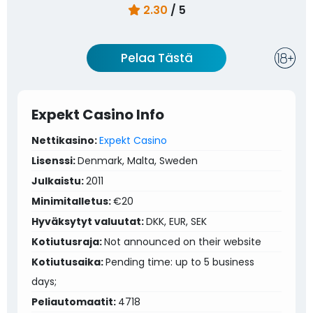
2.30
/ 5
Pelaa Tästä
Expekt Casino Info
Nettikasino:
Expekt Casino
Lisenssi:
Denmark, Malta, Sweden
Julkaistu:
2011
Minimitalletus:
€20
Hyväksytyt valuutat:
DKK, EUR, SEK
Kotiutusraja:
Not announced on their website
Kotiutusaika:
Pending time: up to 5 business
days;
Peliautomaatit:
4718