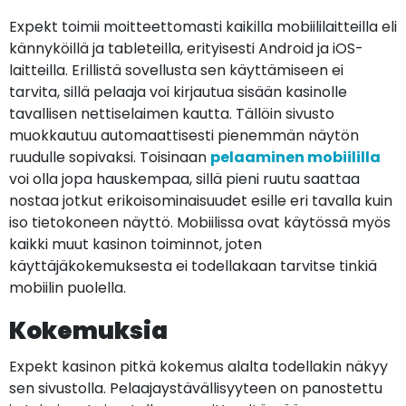
Expekt toimii moitteettomasti kaikilla mobiililaitteilla eli
kännyköillä ja tableteilla, erityisesti Android ja iOS-
laitteilla. Erillistä sovellusta sen käyttämiseen ei
tarvita, sillä pelaaja voi kirjautua sisään kasinolle
tavallisen nettiselaimen kautta. Tällöin sivusto
muokkautuu automaattisesti pienemmän näytön
ruudulle sopivaksi. Toisinaan
pelaaminen mobiililla
voi olla jopa hauskempaa, sillä pieni ruutu saattaa
nostaa jotkut erikoisominaisuudet esille eri tavalla kuin
iso tietokoneen näyttö. Mobiilissa ovat käytössä myös
kaikki muut kasinon toiminnot, joten
käyttäjäkokemuksesta ei todellakaan tarvitse tinkiä
mobiilin puolella.
Kokemuksia
Expekt kasinon pitkä kokemus alalta todellakin näkyy
sen sivustolla. Pelaajaystävällisyyteen on panostettu