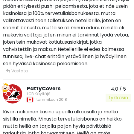
pidän erityisesti push-pelaamisesta, jota et näe usein
kasinoissa ja 100% tervetuliaisbonuksesta, mutta
valitettavasti teen talletuksen netellerille, joten en
saanut bonusta, mutta se oli minun eduni, minulla oli
mukavia voittoja, joten minun ei tarvinnut lyödä vetoa,
joten tein mukavat kotiutusasiakirjat, jotka
vahvistettiin ja maksun Netellerille ei edes kolmessa
tunnissa, live-chat erittäin ystävällinen ja hyödyllinen
sen hyvässä kasinossa pelaamiseen.
Vastata
PattyCovers
4.0 / 5
LCB Käyttäjä
tykkäsin
1 tammikuun 2018
Kivan näköinen kasino upealla ulkoasulla ja melko
siistillä nimellä. Minusta tervetuliaisbonus on heikko,
mutta heillä on tarjolla paljon hyviä päivittäisiä
tarjouksia, jotka korvaavat sen. Heillä on myös