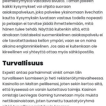
pelimieltymystä vastaava sivusto. Tämän jälkeen
kaikki kysymykset voi ohjata suoraan
asiakaspalveluun, joka palvelee yksinomaan livechatin
kautta. Kysymyksiin luvataan vastaus todella nopeasti
ja pelaajan ei tarvitse jäädä ihmettelemään, mitä
hänen tulee tehdä. Näyttää kuitenkin siltä, että
ainakaan toistaiseksi suomenkielinen asiakaspalvelu ei
ole tavoitettavissa kellon ympäri, vaan se on noina
aikoina englanninkielinen. Jos asia ei kuitenkaan ole
kiireellinen voi yhteyttä ottaa myös sähköpostilla.
Turvallisuus
Expekt antaa parhaimmat vinkit oman tilin
turvalliseen luomiseen jo heti rekisteröitymisvaiheessa.
Kasinolla on Maltan pelilisenssi, joten sekin kertoo siitä,
että kyseessä on varsin luotettava toimija. Kasinon
omistaja LeoVegas Gaming tunnetaan myös muista
nettikasinoistaan, joten tunnettu taustatyöryhmä