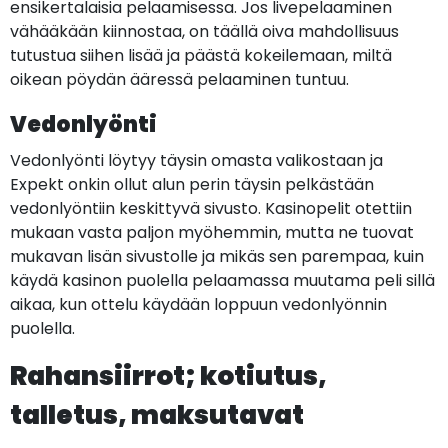
ensikertalaisia pelaamisessa. Jos livepelaaminen
vähääkään kiinnostaa, on täällä oiva mahdollisuus
tutustua siihen lisää ja päästä kokeilemaan, miltä
oikean pöydän ääressä pelaaminen tuntuu.
Vedonlyönti
Vedonlyönti löytyy täysin omasta valikostaan ja
Expekt onkin ollut alun perin täysin pelkästään
vedonlyöntiin keskittyvä sivusto. Kasinopelit otettiin
mukaan vasta paljon myöhemmin, mutta ne tuovat
mukavan lisän sivustolle ja mikäs sen parempaa, kuin
käydä kasinon puolella pelaamassa muutama peli sillä
aikaa, kun ottelu käydään loppuun vedonlyönnin
puolella.
Rahansiirrot; kotiutus,
talletus, maksutavat