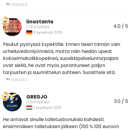
Vastata
linastante
4.0 / 5
LCB Käyttäjä
3 syyskuun 2015
Peukut pystyssä Expektille. Ennen tiesin tämän vain
urheiluvedonlyönnistä, mutta näin heidän upeat
kokoelmakolikkopelinsä, suosikkipalveluntarjoajani
ovat siellä, he ovat myös parantuneet paljon
tarjousten ja suunnittelun suhteen. Suosittele sitä.
Vastata
GREGJO
3.0 / 5
LCB Käyttäjä
1 syyskuun 2015
He antavat sinulle talletusbonuksia kahdesti:
ensimmäisen talletuksen jälkeen (100 % 100 euroon