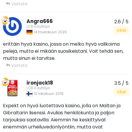
Vastata
Angra666
2.6 / 5
LCB Käyttäjä
okei
14 toukokuun 2020
erittäin hyvä kasino, jossa on melko hyvä valikoima
pelejä, mutta ei mikään suosikeistani. Voit tehdä sen,
mutta sinun ei tarvitse.
Vastata
ironjack18
3.5 / 5
LCB Käyttäjä
okei
12 lokakuun 2019
Expekt on hyvä luotettava kasino, jolla on Maltan ja
Gibraltarin lisenssi. Avulias henkilökunta ja paljon
tarjouksia saatavilla. Aiemmin he keskittyivät
enemmän urheiluvedonlyöntiin, mutta ovat