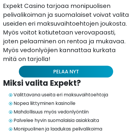
Expekt Casino tarjoaa monipuolisen
pelivalikoiman ja suomalaiset voivat valita
useiden eri maksuvaihtoehtojen joukosta.
Myös voitot kotiutetaan verovapaasti,
joten pelaaminen on rentoa ja mukavaa.
Myös vedonlyöjien kannattaa kurkata
mitä on tarjolla!
PELAA NYT
Miksi valita Expekt?
Valittavana useita eri maksuvaihtoehtoja
Nopea liittyminen kasinolle
Mahdollisuus myös vedonlyöntiin
Palvelee hyvin suomalaisia asiakkaita
Monipuolinen ja laadukas pelivalikoima