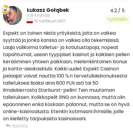
Łukasz Gołąbek
4.2 / 5
LCB Käyttäjä
tykkäsin
10 huhtikuun 2017
Expekt on toinen niistä yrityksistä, joita on vaikea
syyttää ja jonka kanssa on vaikea olla tekemisissä.
Laaja valikoima talletus- ja kotiutustapoja, nopeat
tapahtumat, usean tyyppiset kasinot ja kaikkien pelien
kerääminen yhteen paikkaan, mielenkiintoinen bonus
ja kanta-asiakasklubi. Kaikki uudet Expekt Casinon
pelaajat voivat nauttia 100 %:n tervetuliaisbonuksesta
talletuksesi lisäksi aina 800 PLN asti tai 50
ilmaiskierrosta Starburst-peliin! Tein muutaman
talletuksen. Kolikkopelit RNG on kunnossa, mutta olin
epäonninen enkä koskaan palannut, mutta se on hyvä
online-kasinoalusta. Etenkin kotimaani ihmisille, joille
on kielletty tarjouksista kasinoissani.
Vastata