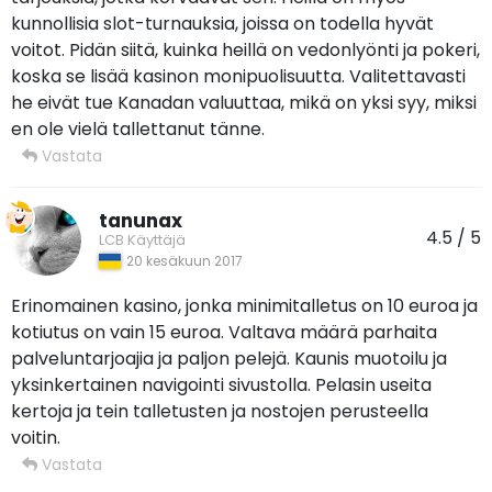
kunnollisia slot-turnauksia, joissa on todella hyvät
voitot. Pidän siitä, kuinka heillä on vedonlyönti ja pokeri,
koska se lisää kasinon monipuolisuutta. Valitettavasti
he eivät tue Kanadan valuuttaa, mikä on yksi syy, miksi
en ole vielä tallettanut tänne.
Vastata
tanunax
4.5 / 5
LCB Käyttäjä
20 kesäkuun 2017
Erinomainen kasino, jonka minimitalletus on 10 euroa ja
kotiutus on vain 15 euroa. Valtava määrä parhaita
palveluntarjoajia ja paljon pelejä. Kaunis muotoilu ja
yksinkertainen navigointi sivustolla. Pelasin useita
kertoja ja tein talletusten ja nostojen perusteella
voitin.
Vastata