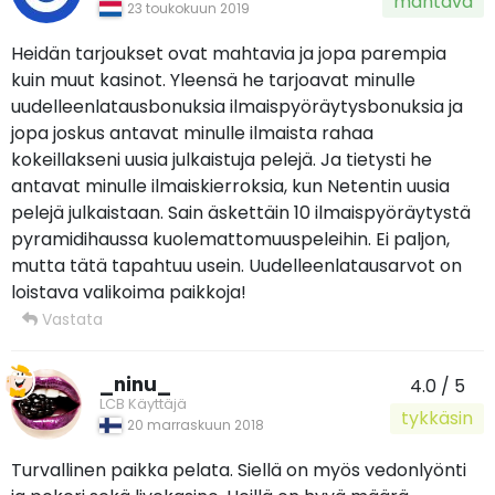
mahtava
23 toukokuun 2019
Heidän tarjoukset ovat mahtavia ja jopa parempia
kuin muut kasinot. Yleensä he tarjoavat minulle
uudelleenlatausbonuksia ilmaispyöräytysbonuksia ja
jopa joskus antavat minulle ilmaista rahaa
kokeillakseni uusia julkaistuja pelejä. Ja tietysti he
antavat minulle ilmaiskierroksia, kun Netentin uusia
pelejä julkaistaan. Sain äskettäin 10 ilmaispyöräytystä
pyramidihaussa kuolemattomuuspeleihin. Ei paljon,
mutta tätä tapahtuu usein. Uudelleenlatausarvot on
loistava valikoima paikkoja!
Vastata
_ninu_
4.0 / 5
LCB Käyttäjä
tykkäsin
20 marraskuun 2018
Turvallinen paikka pelata. Siellä on myös vedonlyönti