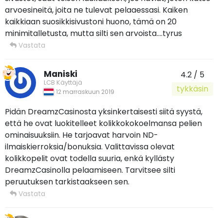
arvoesineitä, joita ne tulevat pelaaessasi. Kaiken
kaikkiaan suosikkisivustoni huono, tämä on 20
minimitalletusta, mutta silti sen arvoista....tyrus
Vastata
Maniski
4.2 / 5
LCB Käyttäjä
tykkäsin
12 marraskuun 2019
Pidän DreamzCasinosta yksinkertaisesti siitä syystä,
että he ovat luokitelleet kolikkokokoelmansa pelien
ominaisuuksiin. He tarjoavat harvoin ND-
ilmaiskierroksia/bonuksia. Valittavissa olevat
kolikkopelit ovat todella suuria, enkä kyllästy
DreamzCasinolla pelaamiseen. Tarvitsee silti
peruutuksen tarkistaakseen sen.
Vastata