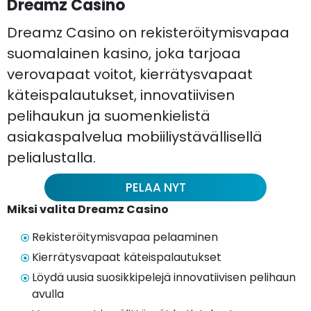
Dreamz Casino
Dreamz Casino on rekisteröitymisvapaa
suomalainen kasino, joka tarjoaa
verovapaat voitot, kierrätysvapaat
käteispalautukset, innovatiivisen
pelihaukun ja suomenkielistä
asiakaspalvelua mobiiliystävällisellä
pelialustalla.
PELAA NYT
Miksi valita Dreamz Casino
Rekisteröitymisvapaa pelaaminen
Kierrätysvapaat käteispalautukset
Löydä uusia suosikkipelejä innovatiivisen pelihaun
avulla