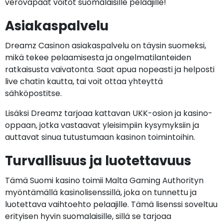
verovapaat voitot suomalaisille pelaajille!
Asiakaspalvelu
Dreamz Casinon asiakaspalvelu on täysin suomeksi,
mikä tekee pelaamisesta ja ongelmatilanteiden
ratkaisusta vaivatonta. Saat apua nopeasti ja helposti
live chatin kautta, tai voit ottaa yhteyttä
sähköpostitse.
Lisäksi Dreamz tarjoaa kattavan UKK-osion ja kasino-
oppaan, jotka vastaavat yleisimpiin kysymyksiin ja
auttavat sinua tutustumaan kasinon toimintoihin.
Turvallisuus ja luotettavuus
Tämä Suomi kasino toimii Malta Gaming Authorityn
myöntämällä kasinolisenssillä, joka on tunnettu ja
luotettava vaihtoehto pelaajille. Tämä lisenssi soveltuu
erityisen hyvin suomalaisille, sillä se tarjoaa