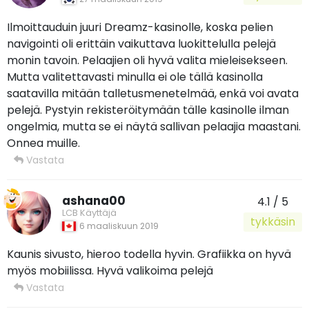
Ilmoittauduin juuri Dreamz-kasinolle, koska pelien
navigointi oli erittäin vaikuttava luokittelulla pelejä
monin tavoin. Pelaajien oli hyvä valita mieleisekseen.
Mutta valitettavasti minulla ei ole tällä kasinolla
saatavilla mitään talletusmenetelmää, enkä voi avata
pelejä. Pystyin rekisteröitymään tälle kasinolle ilman
ongelmia, mutta se ei näytä sallivan pelaajia maastani.
Onnea muille.
Vastata
ashana00
4.1 / 5
LCB Käyttäjä
tykkäsin
6 maaliskuun 2019
Kaunis sivusto, hieroo todella hyvin. Grafiikka on hyvä
myös mobiilissa. Hyvä valikoima pelejä
Vastata