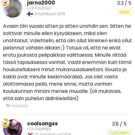
jarno2000
3.3 / 5
LCB Käyttäjä
okei
2 huhtikuun 2019
Avasin tilin vuosia sitten ja sitten unohdin sen. Sitten he
soittivat minulle eilen kysyäkseen, miksi olen
unohtanut. Valehtelin, että olin ollut kiireinen enkä ollut
pelannut vähään aikaan ;) Totuus oli, että ne eivät
erotu joukosta pelipaikkaa valittaessa. Minulle riittää
tässä tapauksessa vanhat. Vaatii enemmän kuin tämä
houkutellakseni minut mukavuusalueeltani. Sivusto ja
kaikki ovat minulle keskimääräisiä. Jos olet vasta
aloittamassa peliä, mene sinne, mutta vanhan
koulukunnan minäni menee muualle. (oli mukavaa,
että sain puhelun äidinkielelläni)
Vastata
coolsongss
3.8 / 5
LCB Käyttäjä
tykkäsin
27 maaliskuun 2019