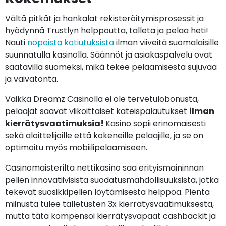
Vältä pitkät ja hankalat rekisteröitymisprosessit ja
hyödynnä Trustlyn helppoutta, talleta ja pelaa heti!
Nauti
nopeista kotiutuksista
ilman viiveitä suomalaisille
suunnatulla kasinolla. Säännöt ja asiakaspalvelu ovat
saatavilla suomeksi, mikä tekee pelaamisesta sujuvaa
ja vaivatonta.
Vaikka Dreamz Casinolla ei ole tervetulobonusta,
pelaajat saavat viikoittaiset käteispalautukset
ilman
kierrätysvaatimuksia!
Kasino sopii erinomaisesti
sekä aloittelijoille että kokeneille pelaajille, ja se on
optimoitu myös mobiilipelaamiseen.
Casinomaisterilta nettikasino saa erityismaininnan
pelien innovatiivisista suodatusmahdollisuuksista, jotka
tekevät suosikkipelien löytämisestä helppoa. Pientä
miinusta tulee talletusten 3x kierrätysvaatimuksesta,
mutta tätä kompensoi kierrätysvapaat cashbackit ja