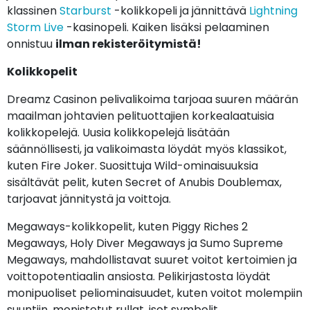
klassinen
Starburst
-kolikkopeli ja jännittävä
Lightning
Storm Live
-kasinopeli. Kaiken lisäksi pelaaminen
onnistuu
ilman rekisteröitymistä!
Kolikkopelit
Dreamz Casinon pelivalikoima tarjoaa suuren määrän
maailman johtavien pelituottajien korkealaatuisia
kolikkopelejä. Uusia kolikkopelejä lisätään
säännöllisesti, ja valikoimasta löydät myös klassikot,
kuten Fire Joker. Suosittuja Wild-ominaisuuksia
sisältävät pelit, kuten Secret of Anubis Doublemax,
tarjoavat jännitystä ja voittoja.
Megaways-kolikkopelit, kuten Piggy Riches 2
Megaways, Holy Diver Megaways ja Sumo Supreme
Megaways, mahdollistavat suuret voitot kertoimien ja
voittopotentiaalin ansiosta. Pelikirjastosta löydät
monipuoliset peliominaisuudet, kuten voitot molempiin
suuntiin, monistetut rullat, isot symbolit,