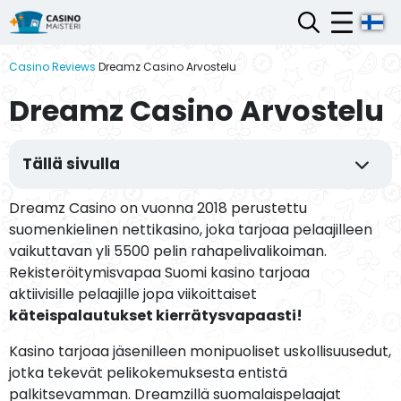
Siirry
Casino Reviews
Dreamz Casino Arvostelu
sisältöön
Dreamz Casino Arvostelu
Tällä sivulla
Dreamz Casino on vuonna 2018 perustettu
suomenkielinen nettikasino, joka tarjoaa pelaajilleen
vaikuttavan yli 5500 pelin rahapelivalikoiman.
Rekisteröitymisvapaa Suomi kasino tarjoaa
aktiivisille pelaajille jopa viikoittaiset
käteispalautukset kierrätysvapaasti!
Kasino tarjoaa jäsenilleen monipuoliset uskollisuusedut,
jotka tekevät pelikokemuksesta entistä
palkitsevamman. Dreamzillä suomalaispelaajat