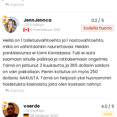
Vastata
JennJennca
0.2 / 5
LCB Käyttäjä
todella huono
6 marraskuun 2021
Heillä on 1 talletusvaihtoehto ja 1 nostovaihtoehto,
mikä on vähintäänkin naurettavaa. Heidän
pankkisivunsa ei toimi Kanadassa. Tuki ei auta
saamaan sinulle palkkaa ja ratkaisemaan ongelmia.
Tämä on jatkunut 3 kuukautta, ja 365 dollarin saldoni
on vain paikallaan. Pienin kotiutus on myös 250
dollaria. NARUSTA. Tämä on helposti yksi huonoimmin
hoidetuista kasinoista, joita olen koskaan nähnyt.
Vastata
voerde
4.0 / 5
LCB Käyttäjä
okei
28 lokakuun 2020