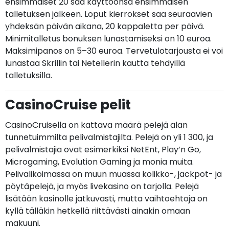
ensimmäiset 20 saa käyttöönsä ensimmäisen
talletuksen jälkeen. Loput kierrokset saa seuraavien
yhdeksän päivän aikana, 20 kappaletta per päivä.
Minimitalletus bonuksen lunastamiseksi on 10 euroa.
Maksimipanos on 5–30 euroa. Tervetulotarjousta ei voi
lunastaa Skrillin tai Netellerin kautta tehdyillä
talletuksilla.
CasinoCruise pelit
CasinoCruisella on kattava määrä pelejä alan
tunnetuimmilta pelivalmistajilta. Pelejä on yli 1 300, ja
pelivalmistajia ovat esimerkiksi NetEnt, Play’n Go,
Microgaming, Evolution Gaming ja monia muita.
Pelivalikoimassa on muun muassa kolikko-, jackpot- ja
pöytäpelejä, ja myös livekasino on tarjolla. Pelejä
lisätään kasinolle jatkuvasti, mutta vaihtoehtoja on
kyllä tälläkin hetkellä riittävästi ainakin omaan
makuuni.