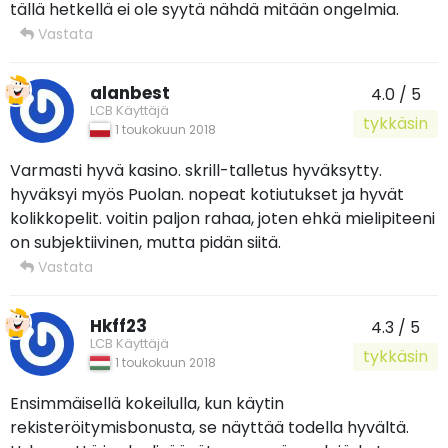
tällä hetkellä ei ole syytä nähdä mitään ongelmia.
Vastata
alanbest
4.0 / 5
LCB Käyttäjä
tykkäsin
1 toukokuun 2018
Varmasti hyvä kasino. skrill-talletus hyväksytty.
hyväksyi myös Puolan. nopeat kotiutukset ja hyvät
kolikkopelit. voitin paljon rahaa, joten ehkä mielipiteeni
on subjektiivinen, mutta pidän siitä.
Vastata
Hkff23
4.3 / 5
LCB Käyttäjä
tykkäsin
1 toukokuun 2018
Ensimmäisellä kokeilulla, kun käytin
rekisteröitymisbonusta, se näyttää todella hyvältä.