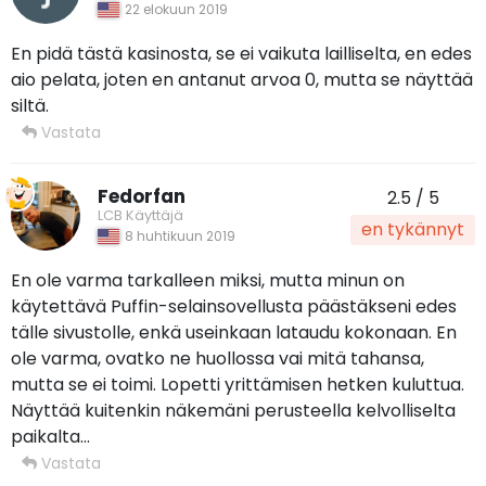
22 elokuun 2019
En pidä tästä kasinosta, se ei vaikuta lailliselta, en edes
aio pelata, joten en antanut arvoa 0, mutta se näyttää
siltä.
Vastata
Fedorfan
2.5 / 5
LCB Käyttäjä
en tykännyt
8 huhtikuun 2019
En ole varma tarkalleen miksi, mutta minun on
käytettävä Puffin-selainsovellusta päästäkseni edes
tälle sivustolle, enkä useinkaan lataudu kokonaan. En
ole varma, ovatko ne huollossa vai mitä tahansa,
mutta se ei toimi. Lopetti yrittämisen hetken kuluttua.
Näyttää kuitenkin näkemäni perusteella kelvolliselta
paikalta...
Vastata