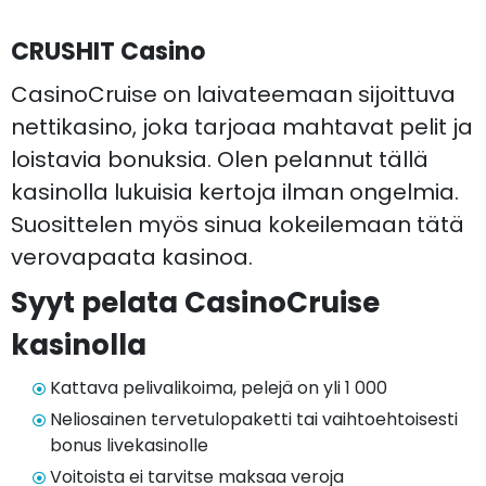
CRUSHIT Casino
CasinoCruise on laivateemaan sijoittuva
nettikasino, joka tarjoaa mahtavat pelit ja
loistavia bonuksia. Olen pelannut tällä
kasinolla lukuisia kertoja ilman ongelmia.
Suosittelen myös sinua kokeilemaan tätä
verovapaata kasinoa.
Syyt pelata CasinoCruise
kasinolla
Kattava pelivalikoima, pelejä on yli 1 000
Neliosainen tervetulopaketti tai vaihtoehtoisesti
bonus livekasinolle
Voitoista ei tarvitse maksaa veroja