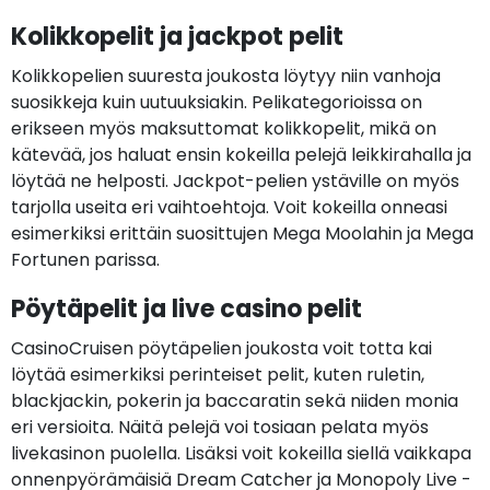
Kolikkopelit ja jackpot pelit
Kolikkopelien suuresta joukosta löytyy niin vanhoja
suosikkeja kuin uutuuksiakin. Pelikategorioissa on
erikseen myös maksuttomat kolikkopelit, mikä on
kätevää, jos haluat ensin kokeilla pelejä leikkirahalla ja
löytää ne helposti. Jackpot-pelien ystäville on myös
tarjolla useita eri vaihtoehtoja. Voit kokeilla onneasi
esimerkiksi erittäin suosittujen Mega Moolahin ja Mega
Fortunen parissa.
Pöytäpelit ja live casino pelit
CasinoCruisen pöytäpelien joukosta voit totta kai
löytää esimerkiksi perinteiset pelit, kuten ruletin,
blackjackin, pokerin ja baccaratin sekä niiden monia
eri versioita. Näitä pelejä voi tosiaan pelata myös
livekasinon puolella. Lisäksi voit kokeilla siellä vaikkapa
onnenpyörämäisiä Dream Catcher ja Monopoly Live -