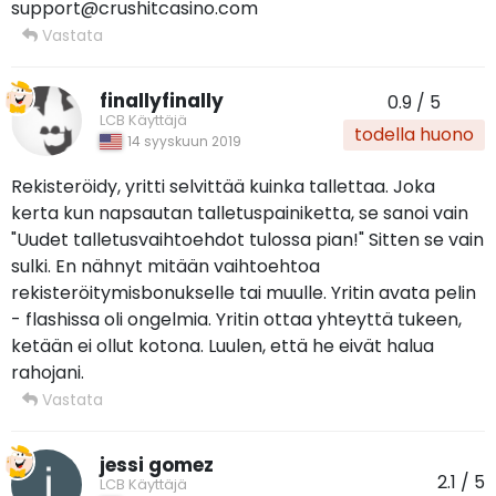
support@crushitcasino.com
Vastata
finallyfinally
0.9 / 5
LCB Käyttäjä
todella huono
14 syyskuun 2019
Rekisteröidy, yritti selvittää kuinka tallettaa. Joka
kerta kun napsautan talletuspainiketta, se sanoi vain
"Uudet talletusvaihtoehdot tulossa pian!" Sitten se vain
sulki. En nähnyt mitään vaihtoehtoa
rekisteröitymisbonukselle tai muulle. Yritin avata pelin
- flashissa oli ongelmia. Yritin ottaa yhteyttä tukeen,
ketään ei ollut kotona. Luulen, että he eivät halua
rahojani.
Vastata
jessi gomez
2.1 / 5
LCB Käyttäjä