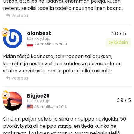
Uskon, että jos he lisäävät enemmän pelejä, kuten
netent, se olisi todella todella nautinnollinen kasino.
Vastata
alanbest
4.0 / 5
LCB Käyttäjä
tykkäsin
29 huhtikuun 2018
Pidän tästä kasinosta, tein nopean talletuksen,
kierrätin ja nostin voittoni kahdessa päivässä ilman
skrillin vahvistusta. niin ilo pelata tällä kasinolla.
Vastata
Bigjoe29
3.9 / 5
LCB Käyttäjä
28 huhtikuun 2018
Siinä on paljon pelejä, ja siinä on helppo navigoida. 50
pyöräytystä oli helppo saada, en tiedä kuinka he
maksavat, koska en voittanut. Mutta pelaisin siellä