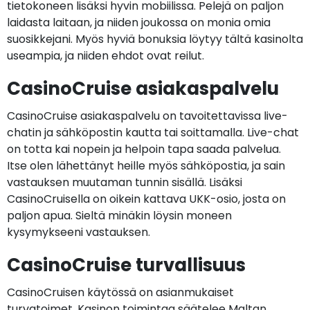
tietokoneen lisäksi hyvin mobiilissa. Pelejä on paljon
laidasta laitaan, ja niiden joukossa on monia omia
suosikkejani. Myös hyviä bonuksia löytyy tältä kasinolta
useampia, ja niiden ehdot ovat reilut.
CasinoCruise asiakaspalvelu
CasinoCruise asiakaspalvelu on tavoitettavissa live-
chatin ja sähköpostin kautta tai soittamalla. Live-chat
on totta kai nopein ja helpoin tapa saada palvelua.
Itse olen lähettänyt heille myös sähköpostia, ja sain
vastauksen muutaman tunnin sisällä. Lisäksi
CasinoCruisella on oikein kattava UKK-osio, josta on
paljon apua. Sieltä minäkin löysin moneen
kysymykseeni vastauksen.
CasinoCruise turvallisuus
CasinoCruisen käytössä on asianmukaiset
turvatoimet. Kasinon toimintaa säätelee Maltan