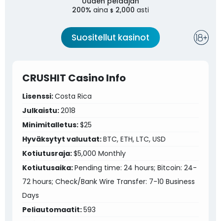
Uuden pelaajan
200%
aina
2,000
asti
$
Suositellut kasinot
CRUSHIT Casino Info
Lisenssi:
Costa Rica
Julkaistu:
2018
Minimitalletus:
$25
Hyväksytyt valuutat:
BTC, ETH, LTC, USD
Kotiutusraja:
$5,000 Monthly
Kotiutusaika:
Pending time: 24 hours; Bitcoin: 24-
72 hours; Check/Bank Wire Transfer: 7-10 Business
Days
Peliautomaatit:
593