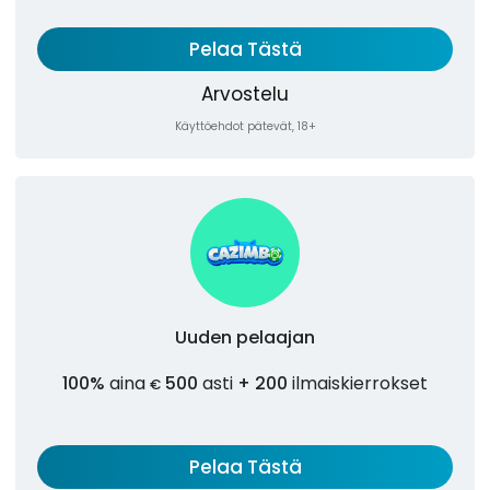
Pelaa Tästä
Arvostelu
Käyttöehdot pätevät, 18+
Uuden pelaajan
100%
aina
500
asti
+ 200
ilmaiskierrokset
€
Pelaa Tästä