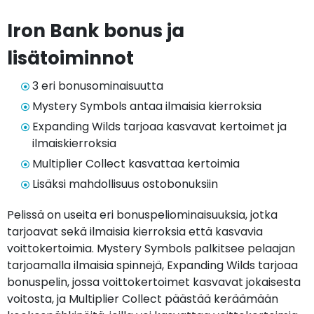
Iron Bank bonus ja
lisätoiminnot
3 eri bonusominaisuutta
Mystery Symbols antaa ilmaisia kierroksia
Expanding Wilds tarjoaa kasvavat kertoimet ja
ilmaiskierroksia
Multiplier Collect kasvattaa kertoimia
Lisäksi mahdollisuus ostobonuksiin
Pelissä on useita eri bonuspeliominaisuuksia, jotka
tarjoavat sekä ilmaisia kierroksia että kasvavia
voittokertoimia. Mystery Symbols palkitsee pelaajan
tarjoamalla ilmaisia spinnejä, Expanding Wilds tarjoaa
bonuspelin, jossa voittokertoimet kasvavat jokaisesta
voitosta, ja Multiplier Collect päästää keräämään