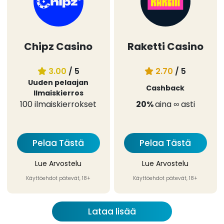
Chipz Casino
Raketti Casino
3.00
/ 5
2.70
/ 5
Uuden pelaajan
Cashback
Ilmaiskierros
100
ilmaiskierrokset
20%
aina
∞
asti
Pelaa Tästä
Pelaa Tästä
Lue Arvostelu
Lue Arvostelu
Käyttöehdot pätevät, 18+
Käyttöehdot pätevät, 18+
Lataa lisää