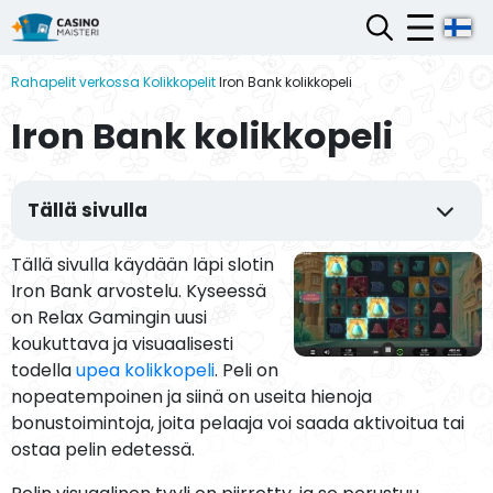
Siirry
Rahapelit verkossa
Kolikkopelit
Iron Bank kolikkopeli
sisältöön
Iron Bank kolikkopeli
Tällä sivulla
Tällä sivulla käydään läpi slotin
Iron Bank arvostelu. Kyseessä
on Relax Gamingin uusi
koukuttava ja visuaalisesti
todella
upea kolikkopeli
. Peli on
nopeatempoinen ja siinä on useita hienoja
bonustoimintoja, joita pelaaja voi saada aktivoitua tai
ostaa pelin edetessä.