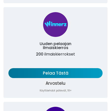
Uuden pelaajan
Ilmaiskierros
200
ilmaiskierrokset
Pelaa Tästä
Arvostelu
Käyttöehdot pätevät, 18+