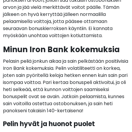
panoksen arvoon, jolloin saa takaisin ostobonuksen
arvon ja jää vielä merkittävät voitot päälle. Tämän
jälkeen on hyvä kerryttää jälleen normaalilla
pelaamisella voittoja, jotta pääsee ottamaan
seuraavan bonuskierroksen käyntiin. Ei kannata
myöskään unohtaa voittojen kotiuttamista.
Minun Iron Bank kokemuksia
Pelasin peliä jonkun aikaa ja sain pelkästään positiivisia
Iron Bank kokemuksia. Pelin volatiliteetti on korkea,
joten sain pyöritellä keloja hetken ennen kuin sain pari
isompaa voittoa. Pari kertaa bonuspeli aktivoitui, ja oli
heti selkeää, että kunnon voittojen saamiseksi
bonuspelit ovat se avain. Jatkoin pelaamista, kunnes
sain voitoilla ostettua ostobonuksen, ja sain heti
panokseni takaisin 140-kertaisena!
Pelin hyvät ja huonot puolet