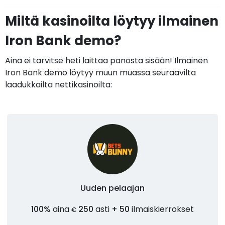
Miltä kasinoilta löytyy ilmainen
Iron Bank demo?
Aina ei tarvitse heti laittaa panosta sisään! Ilmainen
Iron Bank demo löytyy muun muassa seuraavilta
laadukkailta nettikasinoilta:
Uuden pelaajan
100%
aina
250
asti
+ 50
ilmaiskierrokset
€