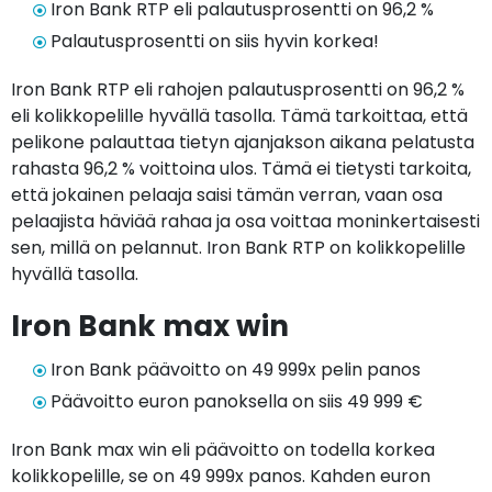
Iron Bank RTP eli palautusprosentti on 96,2 %
Palautusprosentti on siis hyvin korkea!
Iron Bank RTP eli rahojen palautusprosentti on 96,2 %
eli kolikkopelille hyvällä tasolla. Tämä tarkoittaa, että
pelikone palauttaa tietyn ajanjakson aikana pelatusta
rahasta 96,2 % voittoina ulos. Tämä ei tietysti tarkoita,
että jokainen pelaaja saisi tämän verran, vaan osa
pelaajista häviää rahaa ja osa voittaa moninkertaisesti
sen, millä on pelannut. Iron Bank RTP on kolikkopelille
hyvällä tasolla.
Iron Bank max win
Iron Bank päävoitto on 49 999x pelin panos
Päävoitto euron panoksella on siis 49 999 €
Iron Bank max win eli päävoitto on todella korkea
kolikkopelille, se on 49 999x panos. Kahden euron