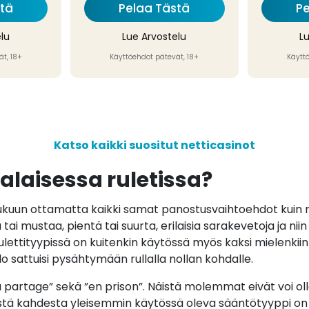
tä
Pelaa Tästä
Pe
lu
Lue Arvostelu
L
t, 18+
Käyttöehdot pätevät, 18+
Käytt
Katso kaikki suositut netticasinot
alaisessa ruletissa?
lukuun ottamatta kaikki samat panostusvaihtoehdot kuin r
 tai mustaa, pientä tai suurta, erilaisia sarakevetoja ja ni
rulettityypissä on kuitenkin käytössä myös kaksi mielenkii
o sattuisi pysähtymään rullalla nollan kohdalle.
a partage” sekä ”en prison”. Näistä molemmat eivät voi oll
ä kahdesta yleisemmin käytössä oleva sääntötyyppi on ”l