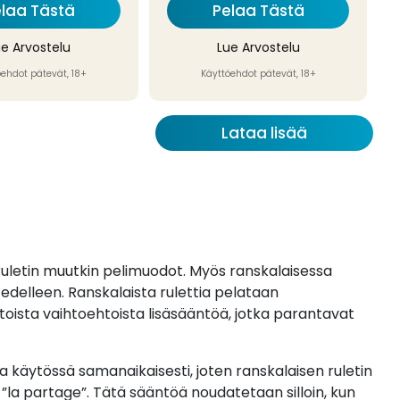
laa Tästä
Pelaa Tästä
ue Arvostelu
Lue Arvostelu
öehdot pätevät, 18+
Käyttöehdot pätevät, 18+
Lataa lisää
uletin muutkin pelimuodot. Myös ranskalaisessa
in edelleen. Ranskalaista rulettia pelataan
ntoista vaihtoehtoista lisäsääntöä, jotka parantavat
a käytössä samanaikaisesti, joten ranskalaisen ruletin
a partage”. Tätä sääntöä noudatetaan silloin, kun