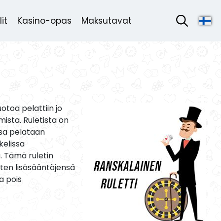
it
Kasino-opas
Maksutavat
otoa pelattiin jo
mista. Ruletista on
ssa pelataan
kelissa
a. Tämä ruletin
sten lisäsääntöjensä
a pois