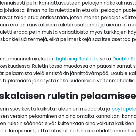
olennaisesti pelin kannattavuuteen pelaajan näkökulmasta,
osta. Ilman nollia rulettipelin etu olisi pelaajan puolell
tavat talon etua entisestään, joten monet pelaajat vältte
 suurin ero on ranskalaisen ruletin sisältämät jo aiemmin ma
 ruletti eroaa pelin muista variaatioista myös tarkkojen kä
nskankielisiä termejä, eikä pelimerkkejä saa itse asettaa p
ääntömuunnelmia, kuten
Lightning Roulette
sekä
Double Ba
 keskuudessa. Ruletin tässä muodossa on pääosin samat sä
pelaamista vielä entistäkin jännittävämpää. Double Ball
näin tuplamäärä jännitystä sekä uudenlaisia voitonmahdollis
nskalaisen ruletin pelaamise
in suosikeista kaikista ruletin eri muodoista ja
pöytäpele
aisen version pelaaminen on aina omalta kannaltani kann
en ruletin säännöt eivät kuitenkaan aina vaikuta kaikkien 
en lämpimästi, että tutustut näihin aina ehdottoman huolel