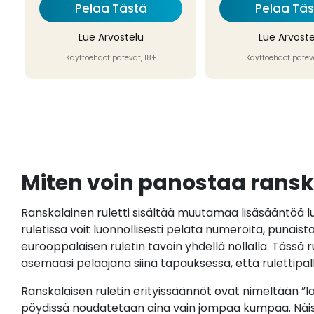
Pelaa Tästä
Pelaa Täs
Lue Arvostelu
Lue Arvoste
Käyttöehdot pätevät, 18+
Käyttöehdot pätevä
Miten voin panostaa ransk
Ranskalainen ruletti sisältää muutamaa lisäsääntöä 
ruletissa voit luonnollisesti pelata numeroita, punaista
eurooppalaisen ruletin tavoin yhdellä nollalla. Tässä 
asemaasi pelaajana siinä tapauksessa, että rulettipall
Ranskalaisen ruletin erityissäännöt ovat nimeltään ”l
pöydissä noudatetaan aina vain jompaa kumpaa. Näist