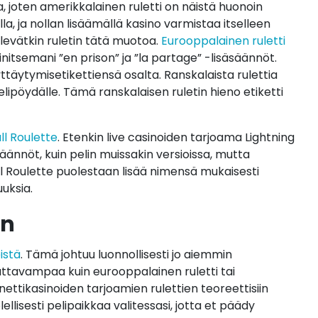
 joten amerikkalainen ruletti on näistä huonoin
a, ja nollan lisäämällä kasino varmistaa itselleen
levätkin ruletin tätä muotoa.
Eurooppalainen ruletti
initsemani ”en prison” ja ”la partage” -lisäsäännöt.
yttäytymisetikettiensä osalta. Ranskalaista rulettia
elipöydälle. Tämä ranskalaisen ruletin hieno etiketti
ll Roulette
. Etenkin live casinoiden tarjoama Lightning
ännöt, kuin pelin muissakin versioissa, mutta
 Roulette puolestaan lisää nimensä mukaisesti
uuksia.
en
istä
. Tämä johtuu luonnollisesti jo aiemmin
attavampaa kuin eurooppalainen ruletti tai
nettikasinoiden tarjoamien rulettien teoreettisiin
lisesti pelipaikkaa valitessasi, jotta et päädy