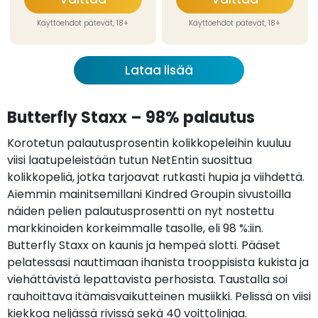
Käyttöehdot pätevät, 18+
Käyttöehdot pätevät, 18+
Lataa lisää
Butterfly Staxx – 98% palautus
Korotetun palautusprosentin kolikkopeleihin kuuluu
viisi laatupeleistään tutun NetEntin suosittua
kolikkopeliä, jotka tarjoavat rutkasti hupia ja viihdettä.
Aiemmin mainitsemillani Kindred Groupin sivustoilla
näiden pelien palautusprosentti on nyt nostettu
markkinoiden korkeimmalle tasolle, eli 98 %:iin.
Butterfly Staxx on kaunis ja hempeä slotti. Pääset
pelatessasi nauttimaan ihanista trooppisista kukista ja
viehättävistä lepattavista perhosista. Taustalla soi
rauhoittava itämaisvaikutteinen musiikki. Pelissä on viisi
kiekkoa neljässä rivissä sekä 40 voittolinjaa.