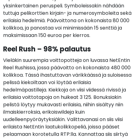
yksinkertainen peruspeli. Symboleissakin nähdään
tuttuja pelikorttien kirjain- ja numerosymboleita sekä
erilaisia hedelmiä. Päävoittona on kokonaista 80 000
kolikkoa, ja panostaa voi minimissään 15 senttiä ja
maksimissaan 150 euroa per kierros.
Reel Rush – 98% palautus
Vieläkin suurempia voittopotteja on luvassa NetEntin
Reel Rushissa, jossa päävoitto on kokonaista 480 000
kolikkoa. Tässä ihastuttavan värikkäässä ja suloisessa
pelissä kiekoiltaan voi löytää erilaisia
hedelmäpastilleja. Kiekkoja on viisi viidessä rivissä ja
erilaisia voittotapoja on huikeat 3 125. Bonuksiakin
pelistä löytyy mukavasti erilaisia, niihin sisältyy niin
ilmaiskierroksia, erikoiswildeja kuin
uudelleenpyöräytyksiäkin. Valittavanasi on siis viisi
erilaista NetEntin laatukolikkopeliä, joissa pääset
pelaamaan korotetulla RTP:lla. Kannattaa siis siirtyä