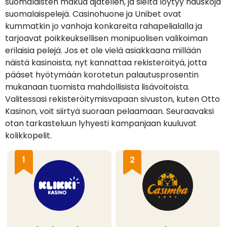
suomalaisten makua ajatellen, ja sieltä löytyy hauskoja
suomalaispelejä. Casinohuone ja Unibet ovat
kummatkin jo vanhoja konkareita rahapelialalla ja
tarjoavat poikkeuksellisen monipuolisen valikoiman
erilaisia pelejä. Jos et ole vielä asiakkaana millään
näistä kasinoista, nyt kannattaa rekisteröityä, jotta
pääset hyötymään korotetun palautusprosentin
mukanaan tuomista mahdollisista lisävoitoista.
Valitessasi rekisteröitymisvapaan sivuston, kuten Otto
Kasinon, voit siirtyä suoraan pelaamaan. Seuraavaksi
otan tarkasteluun lyhyesti kampanjaan kuuluvat
kolikkopelit.
1
2