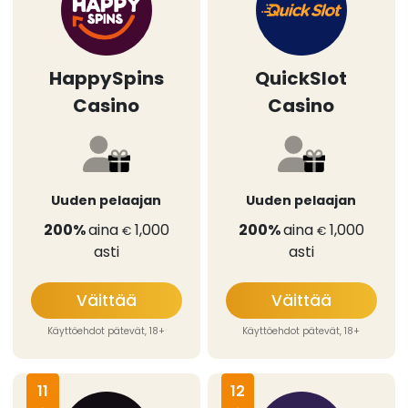
HappySpins
QuickSlot
Casino
Casino
Uuden pelaajan
Uuden pelaajan
200%
aina
1,000
200%
aina
1,000
€
€
asti
asti
Väittää
Väittää
Käyttöehdot pätevät, 18+
Käyttöehdot pätevät, 18+
11
12