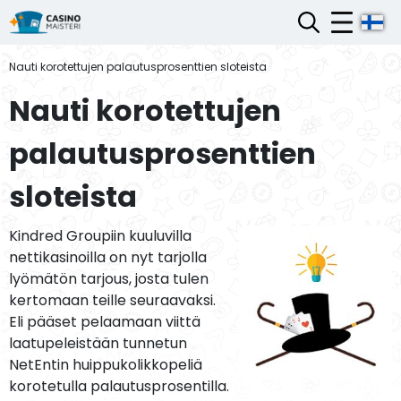
Siirry
Nauti korotettujen palautusprosenttien sloteista
sisältöön
Nauti korotettujen
palautusprosenttien
sloteista
Kindred Groupiin kuuluvilla
nettikasinoilla on nyt tarjolla
lyömätön tarjous, josta tulen
kertomaan teille seuraavaksi.
Eli pääset pelaamaan viittä
laatupeleistään tunnetun
NetEntin huippukolikkopeliä
korotetulla palautusprosentilla.