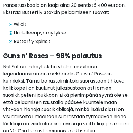
Panostusskaala on laaja aina 20 sentistä 400 euroon.
Ekstraa Butterfly Staxxin pelaamiseen tuovat:
Wildit
Uudelleenpyöräytykset
Butterfly Spinsit
Guns n’ Roses – 98% palautus
NetEnt on tehnyt slotin yhden maailman
legendaarisimman rockbändin Guns n’ Rosesin
kunniaksi. Tämä bonustoimintoja suorastaan tihkuva
kolikkopeli on kuulunut julkaisustaan asti omien
suosikkipelieni joukkoon. Eikä pienimpänä syynä ole se,
että pelaamisen taustalla pääsee kuuntelemaan
yhtyeen hienoja suosikkibiisejä, minkä lisäksi slotti on
visuaaliselta ilmeeltään suorastaan tyrmäävän hieno.
Kiekkoja on viisi kolmessa rivissä ja voittolinjojen määrä
on 20. Osa bonustoiminnoista aktivoituu