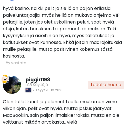
hyvä kasino. Kaikki pelit ja siellä on paljon erilaisia
palveluntarjoajia, myös heillä on mukava ohjelma VIP-
pelaajille, joten jos olet uskollinen peluri, saat hyviä
etuja, kuten bonuksen tai promootiobonuksen. Tuki
kysymyksiin ja asioihin on hyvä, myös talletukset ja
kotiutukset ovat kunnossa. Ehkä joitain maarajoituksia
muille pelaajille, mutta positiivinen kokemus tästä
kasinosta.
Vastata
piggirl198
todella huono
LCB Käyttäjä
28 syyskuun 2021
Olen tallettanut ja pelannut täällä muutaman viime
viikon ajan, pelit ovat hyviä, mutta joskus jäätyvät
MacBookiin, sain paljon ilmaiskierroksia, mutta en ole
voittanut mitään arvokasta.. vielä