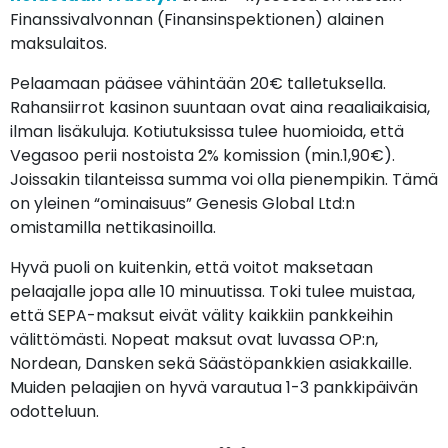
Finanssivalvonnan (Finansinspektionen) alainen
maksulaitos.
Pelaamaan pääsee vähintään 20€ talletuksella.
Rahansiirrot kasinon suuntaan ovat aina reaaliaikaisia,
ilman lisäkuluja. Kotiutuksissa tulee huomioida, että
Vegasoo perii nostoista 2% komission (min.1,90€).
Joissakin tilanteissa summa voi olla pienempikin. Tämä
on yleinen “ominaisuus” Genesis Global Ltd:n
omistamilla nettikasinoilla.
Hyvä puoli on kuitenkin, että voitot maksetaan
pelaajalle jopa alle 10 minuutissa. Toki tulee muistaa,
että SEPA-maksut eivät välity kaikkiin pankkeihin
välittömästi. Nopeat maksut ovat luvassa OP:n,
Nordean, Dansken sekä Säästöpankkien asiakkaille.
Muiden pelaajien on hyvä varautua 1-3 pankkipäivän
odotteluun.