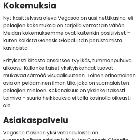
Kokemuksia
Nyt käsittelyssä oleva Vegasoo on uusi nettikasino, eli
pelaajien kokemuksia on tarjolla verrattain vähän.
Meidän kokemuksemme ovat kuitenkin positiiviset –
kuten kaikista Genesis Global Ltd:n perustamista
kasinoista.
Erityisesti kiitosta ansaitsee tyylikäs, tummanpuhuva
ulkoasu. Kullankeltaiset yksityiskohdat tuovat
mukavaa särmää visuaalisuuteen. Toinen erinomainen
asia on pelaaminen ilman tiliä, joka on suomalaisten
pelaajien mieleen. Kokonaisuus on yksinkertaisesti
toimiva – suuria heikkouksia ei tällä kasinolla oikeasti
ole.
Asiakaspalvelu
Vegasoo Casinon yksi vetonauloista on