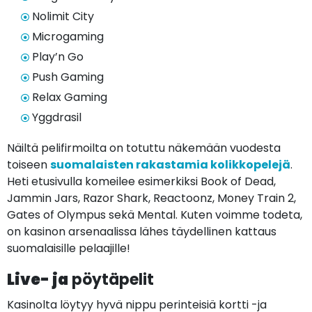
Nolimit City
Microgaming
Play’n Go
Push Gaming
Relax Gaming
Yggdrasil
Näiltä pelifirmoilta on totuttu näkemään vuodesta
toiseen
suomalaisten rakastamia kolikkopelejä
.
Heti etusivulla komeilee esimerkiksi Book of Dead,
Jammin Jars, Razor Shark, Reactoonz, Money Train 2,
Gates of Olympus sekä Mental. Kuten voimme todeta,
on kasinon arsenaalissa lähes täydellinen kattaus
suomalaisille pelaajille!
Live- ja
pöytäpelit
Kasinolta löytyy hyvä nippu perinteisiä kortti -ja