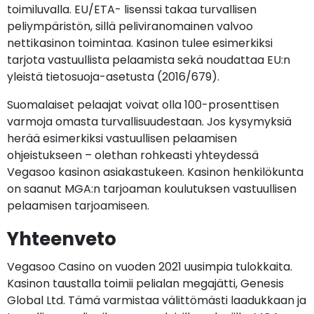
toimiluvalla. EU/ETA- lisenssi takaa turvallisen
peliympäristön, sillä peliviranomainen valvoo
nettikasinon toimintaa. Kasinon tulee esimerkiksi
tarjota vastuullista pelaamista sekä noudattaa EU:n
yleistä tietosuoja-asetusta (2016/679).
Suomalaiset pelaajat voivat olla 100-prosenttisen
varmoja omasta turvallisuudestaan. Jos kysymyksiä
herää esimerkiksi vastuullisen pelaamisen
ohjeistukseen – olethan rohkeasti yhteydessä
Vegasoo kasinon asiakastukeen. Kasinon henkilökunta
on saanut MGA:n tarjoaman koulutuksen vastuullisen
pelaamisen tarjoamiseen.
Yhteenveto
Vegasoo Casino on vuoden 2021 uusimpia tulokkaita.
Kasinon taustalla toimii pelialan megajätti, Genesis
Global Ltd. Tämä varmistaa välittömästi laadukkaan ja