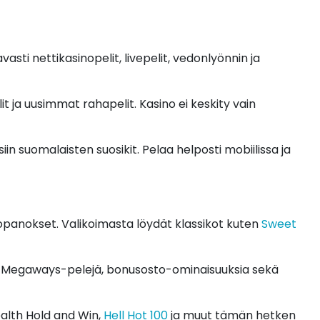
asti nettikasinopelit, livepelit, vedonlyönnin ja
t ja uusimmat rahapelit. Kasino ei keskity vain
in suomalaisten suosikit. Pelaa helposti mobiilissa ja
topanokset. Valikoimasta löydät klassikot kuten
Sweet
ma Megaways-pelejä, bonusosto-ominaisuuksia sekä
ealth Hold and Win,
Hell Hot 100
ja muut tämän hetken