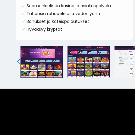
Suomenkielinen kasino ja asiakaspalvelu
Tuhansia rahapelejä ja vedonlyönti
Bonukset ja käteispalautukset
Hyväksyy kryptot