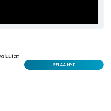
valuutat
PELAA NYT