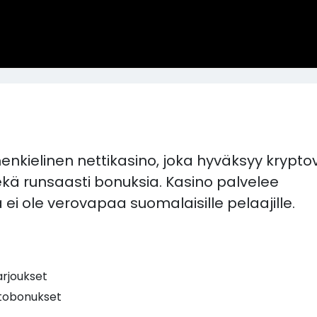
enkielinen nettikasino, joka hyväksyy krypto
ekä runsaasti bonuksia. Kasino palvelee
ei ole verovapaa suomalaisille pelaajille.
arjoukset
yptobonukset