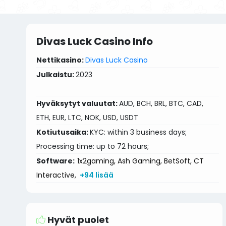
Divas Luck Casino Info
Nettikasino:
Divas Luck Casino
Julkaistu:
2023
Hyväksytyt valuutat:
AUD, BCH, BRL, BTC, CAD,
ETH, EUR, LTC, NOK, USD, USDT
Kotiutusaika:
KYC: within 3 business days;
Processing time: up to 72 hours;
Software:
1x2gaming,
Ash Gaming,
BetSoft,
CT
Interactive,
+94 lisää
Hyvät puolet