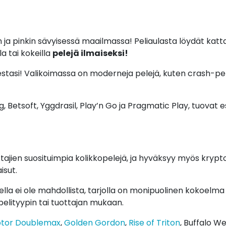
n ja pinkin sävyisessä maailmassa! Peliaulasta löydät kattav
la tai kokeilla
pelejä ilmaiseksi!
estasi! Valikoimassa on moderneja pelejä, kuten crash-peli
Betsoft, Yggdrasil, Play’n Go ja Pragmatic Play, tuovat esi
ttajien suosituimpia kolikkopelejä, ja hyväksyy myös kryp
isut.
lla ei ole mahdollista, tarjolla on monipuolinen kokoel
 pelityypin tai tuottajan mukaan.
tor Doublemax
,
Golden Gordon
,
Rise of Triton
, Buffalo W