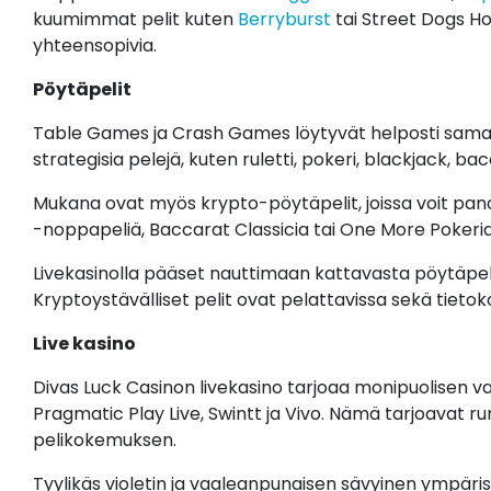
kuumimmat pelit kuten
Berryburst
tai Street Dogs Ho
yhteensopivia.
Pöytäpelit
Table Games ja Crash Games löytyvät helposti samasta 
strategisia pelejä, kuten ruletti, pokeri, blackjack, ba
Mukana ovat myös krypto-pöytäpelit, joissa voit panost
-noppapeliä, Baccarat Classicia tai One More Pokeria.
Livekasinolla pääset nauttimaan kattavasta pöytäpel
Kryptoystävälliset pelit ovat pelattavissa sekä tietok
Live kasino
Divas Luck Casinon livekasino tarjoaa monipuolisen val
Pragmatic Play Live, Swintt ja Vivo. Nämä tarjoavat r
pelikokemuksen.
Tyylikäs violetin ja vaaleanpunaisen sävyinen ympäris