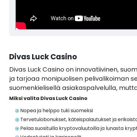
Divas Luck Casino
Divas Luck Casino on innovatiivinen, suom
ja tarjoaa monipuolisen pelivalikoiman s
suomenkielisellä asiakaspalvelulla, mutta 
Miksi valita Divas Luck Casino
Nopea ja helppo tuki suomeksi
Tervetulobonukset, käteispalautukset ja erikoist
Pelaa suosituilla kryptovaluutoilla ja lunasta kr