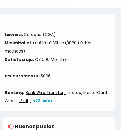
Lisenssi:
Curaçao (CGA)
Minimitalletus:
€10 (CASHlib)/€20 (Other
methods)
Kotiutusraja:
€7,000 Monthly
Peliautomaatit:
5096
Banking:
Bank Wire Transfer,
Interac,
MasterCard
Credit,
Skrill,
+23 lisää
Huonot puolet