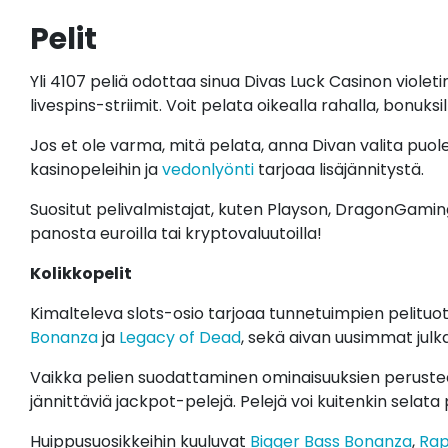
Pelit
Yli 4107 peliä odottaa sinua Divas Luck Casinon violeti
livespins-striimit. Voit pelata oikealla rahalla, bonuksil
Jos et ole varma, mitä pelata, anna Divan valita puol
kasinopeleihin ja
vedonlyönti
tarjoaa lisäjännitystä.
Suositut pelivalmistajat, kuten Playson, DragonGaming, 
panosta euroilla tai kryptovaluutoilla!
Kolikkopelit
Kimalteleva slots-osio tarjoaa tunnetuimpien pelituo
Bonanza
ja
Legacy of Dead
, sekä aivan uusimmat julka
Vaikka pelien suodattaminen ominaisuuksien perustee
jännittäviä jackpot-pelejä. Pelejä voi kuitenkin selata
Huippusuosikkeihin kuuluvat
Bigger Bass Bonanza
,
Rap