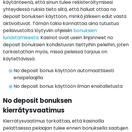
käytänteenä, että sinun tulee rekisteröitymisesi
yhteydessä ruksia tieto siitä, että haluat ottaa no
deposit bonuksen käyttöön, minkä jälkeen edut vasta
aktivoituvat. Tämän takia kannattaa aina tutustua
pelisivustolta löytyviin ohjeisiin
bonuksien
lunastamisesta
. Kasinot ovat usein linjanneet no
deposit bonuksien kohdistuvan tiettyihin peleihin, joten
tarkastathan myös, missä peleissä tarjous on
käytettävissä.
No deposit bonus käyttöön automaattisesti
ensipelaajilla
No deposit bonus käyttöön ilman ensitalletusta
No deposit bonuksen
kierrätysvaatimus
Kierrätysvaatimus tarkoittaa, että kasinoilla
pelattaessa pelaajan tulee ennen bonuksella saatujen