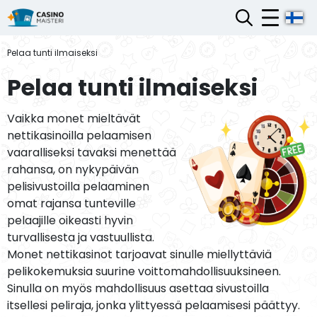
Siirry
Pelaa tunti ilmaiseksi
sisältöön
Pelaa tunti ilmaiseksi
Vaikka monet mieltävät
nettikasinoilla pelaamisen
vaaralliseksi tavaksi menettää
rahansa, on nykypäivän
pelisivustoilla pelaaminen
omat rajansa tunteville
pelaajille oikeasti hyvin
turvallisesta ja vastuullista.
Monet nettikasinot tarjoavat sinulle miellyttäviä
pelikokemuksia suurine voittomahdollisuuksineen.
Sinulla on myös mahdollisuus asettaa sivustoilla
itsellesi peliraja, jonka ylittyessä pelaamisesi päättyy.