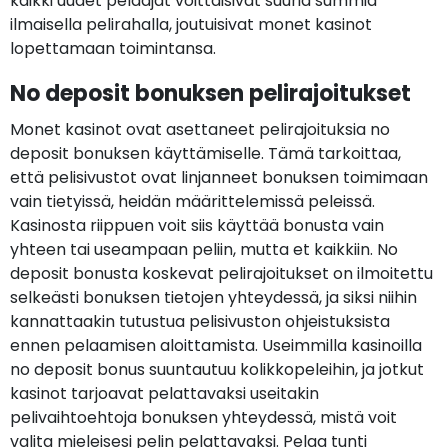
kaikki uudet pelaajat voittaisivat suuria summia
ilmaisella pelirahalla, joutuisivat monet kasinot
lopettamaan toimintansa.
No deposit bonuksen pelirajoitukset
Monet kasinot ovat asettaneet pelirajoituksia no
deposit bonuksen käyttämiselle. Tämä tarkoittaa,
että pelisivustot ovat linjanneet bonuksen toimimaan
vain tietyissä, heidän määrittelemissä peleissä.
Kasinosta riippuen voit siis käyttää bonusta vain
yhteen tai useampaan peliin, mutta et kaikkiin. No
deposit bonusta koskevat pelirajoitukset on ilmoitettu
selkeästi bonuksen tietojen yhteydessä, ja siksi niihin
kannattaakin tutustua pelisivuston ohjeistuksista
ennen pelaamisen aloittamista. Useimmilla kasinoilla
no deposit bonus suuntautuu kolikkopeleihin, ja jotkut
kasinot tarjoavat pelattavaksi useitakin
pelivaihtoehtoja bonuksen yhteydessä, mistä voit
valita mieleisesi pelin pelattavaksi. Pelaa tunti