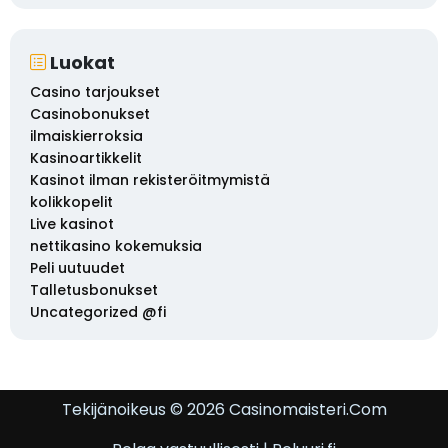
Luokat
Casino tarjoukset
Casinobonukset
ilmaiskierroksia
Kasinoartikkelit
Kasinot ilman rekisteröitmymistä
kolikkopelit
Live kasinot
nettikasino kokemuksia
Peli uutuudet
Talletusbonukset
Uncategorized @fi
Tekijänoikeus © 2026 Casinomaisteri.Com