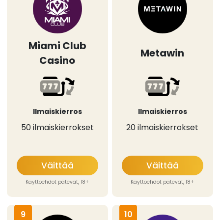
Miami Club
Metawin
Casino
Ilmaiskierros
Ilmaiskierros
50
ilmaiskierrokset
20
ilmaiskierrokset
Väittää
Väittää
Käyttöehdot pätevät, 18+
Käyttöehdot pätevät, 18+
9
10