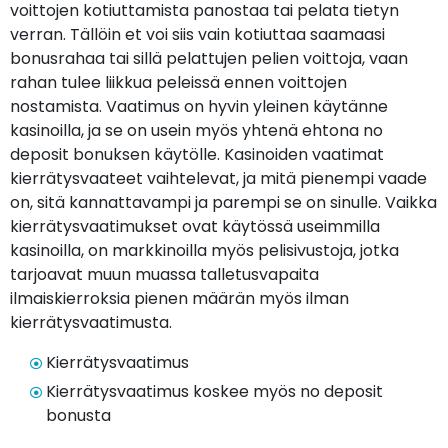
voittojen kotiuttamista panostaa tai pelata tietyn
verran. Tällöin et voi siis vain kotiuttaa saamaasi
bonusrahaa tai sillä pelattujen pelien voittoja, vaan
rahan tulee liikkua peleissä ennen voittojen
nostamista. Vaatimus on hyvin yleinen käytänne
kasinoilla, ja se on usein myös yhtenä ehtona no
deposit bonuksen käytölle. Kasinoiden vaatimat
kierrätysvaateet vaihtelevat, ja mitä pienempi vaade
on, sitä kannattavampi ja parempi se on sinulle. Vaikka
kierrätysvaatimukset ovat käytössä useimmilla
kasinoilla, on markkinoilla myös pelisivustoja, jotka
tarjoavat muun muassa talletusvapaita
ilmaiskierroksia pienen määrän myös ilman
kierrätysvaatimusta.
Kierrätysvaatimus
Kierrätysvaatimus koskee myös no deposit
bonusta