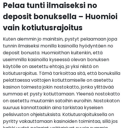
Pelaa tunti ilmaiseksi no
deposit bonuksella – Huomioi
vain kotiutusrajoitus
Kuten aiemmin jo mainitsin, pystyt pelaamaan jopa
tunnin ilmaiseksi monilla kasinoilla hyödyntäen no
deposit bonusta. Huomioithan kuitenkin, että
useimmilla kasinoilla kyseessä olevan bonuksen
käytölle on asetettu ehtoja, ja yksi niistä on
kotiutusrajoitus. Tämä tarkoittaa sitä, että bonuksilla
pelattaessa voittojen kotiuttamiselle on asetettu
kasinon toimesta jokin nostokatto, jonka ylittävää
summaa et pysty kotiuttamaan. Yleensä nostokatto
on asetettu muutamiin satoihin euroihin. Nostokaton
suuruus kannattaakin aina tarkistaa kyseisen
pelisivuston ohjeistuksista. Kotiutusrajoituksella on
pyritty vakauttamaan kasinoiden toimintaa, sillä jos